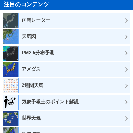
注目のコンテンツ
雨雲レーダー
天気図
PM2.5分布予測
アメダス
2週間天気
気象予報士のポイント解説
世界天気