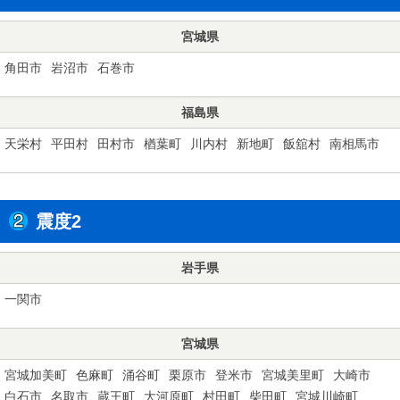
宮城県
角田市
岩沼市
石巻市
福島県
天栄村
平田村
田村市
楢葉町
川内村
新地町
飯舘村
南相馬市
震度2
岩手県
一関市
宮城県
宮城加美町
色麻町
涌谷町
栗原市
登米市
宮城美里町
大崎市
白石市
名取市
蔵王町
大河原町
村田町
柴田町
宮城川崎町