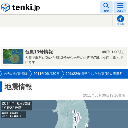
tenki.jp
検索
メニュー
現在地
台風13号情報
08日01:00現在
大型で非常に強い台風13号が久米島の北西約70kmを西に進んで
います
過去の地震情報
2011年06月30日
19時22分頃発生した地震(最大震度3)
地震情報
2011年06月30日19:26発表