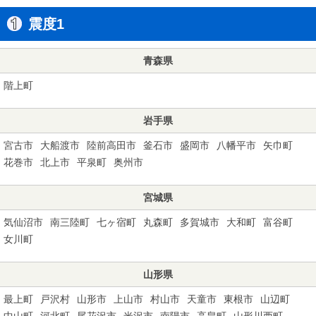
震度1
青森県
階上町
岩手県
宮古市
大船渡市
陸前高田市
釜石市
盛岡市
八幡平市
矢巾町
花巻市
北上市
平泉町
奥州市
宮城県
気仙沼市
南三陸町
七ヶ宿町
丸森町
多賀城市
大和町
富谷町
女川町
山形県
最上町
戸沢村
山形市
上山市
村山市
天童市
東根市
山辺町
中山町
河北町
尾花沢市
米沢市
南陽市
高畠町
山形川西町