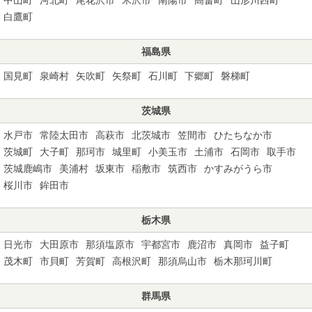
白鷹町
福島県
国見町
泉崎村
矢吹町
矢祭町
石川町
下郷町
磐梯町
茨城県
水戸市
常陸太田市
高萩市
北茨城市
笠間市
ひたちなか市
茨城町
大子町
那珂市
城里町
小美玉市
土浦市
石岡市
取手市
茨城鹿嶋市
美浦村
坂東市
稲敷市
筑西市
かすみがうら市
桜川市
鉾田市
栃木県
日光市
大田原市
那須塩原市
宇都宮市
鹿沼市
真岡市
益子町
茂木町
市貝町
芳賀町
高根沢町
那須烏山市
栃木那珂川町
群馬県