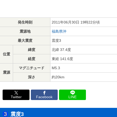
発生時刻
2011年06月30日 19時22分頃
震源地
福島県沖
最大震度
震度3
緯度
北緯 37.4度
位置
経度
東経 141.6度
マグニチュード
M5.3
震源
深さ
約20km
Twitter
Facebook
LINE
震度3