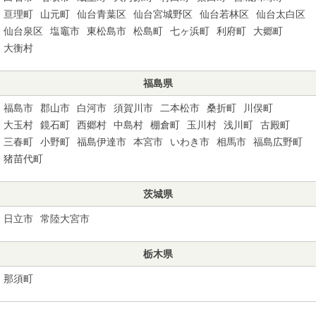
亘理町
山元町
仙台青葉区
仙台宮城野区
仙台若林区
仙台太白区
仙台泉区
塩竈市
東松島市
松島町
七ヶ浜町
利府町
大郷町
大衡村
福島県
福島市
郡山市
白河市
須賀川市
二本松市
桑折町
川俣町
大玉村
鏡石町
西郷村
中島村
棚倉町
玉川村
浅川町
古殿町
三春町
小野町
福島伊達市
本宮市
いわき市
相馬市
福島広野町
猪苗代町
茨城県
日立市
常陸大宮市
栃木県
那須町