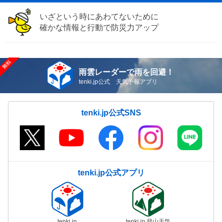
いざという時にあわてないために
確かな情報と行動で防災力アップ
雨雲レーダーで雨を回避！
tenki.jp公式 天気予報アプリ
tenki.jp公式SNS
tenki.jp公式アプリ
tenki.jp
tenki.jp 登山天気