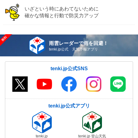
いざという時にあわてないために
確かな情報と行動で防災力アップ
雨雲レーダーで雨を回避！
tenki.jp公式 天気予報アプリ
tenki.jp公式SNS
tenki.jp公式アプリ
tenki.jp
tenki.jp 登山天気