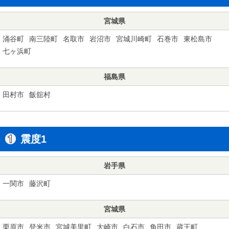
宮城県
涌谷町
南三陸町
名取市
岩沼市
宮城川崎町
石巻市
東松島市
七ヶ浜町
福島県
田村市
飯舘村
震度1
岩手県
一関市
藤沢町
宮城県
栗原市
登米市
宮城美里町
大崎市
白石市
角田市
蔵王町