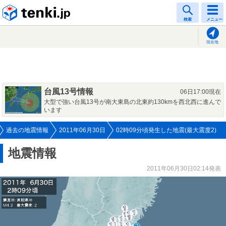
tenki.jp
検索
メニュー
現在地
台風13号情報
06日17:00現在
大型で強い台風13号が南大東島の北東約130kmを西北西に進んで
います
過去の地震情報
2011年06月30日
02時09分頃発生した地震(最大震度2)
地震情報
2011年06月30日02:14発表