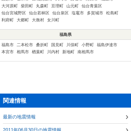
大河原町
柴田町
丸森町
亘理町
山元町
仙台青葉区
仙台宮城野区
仙台若林区
仙台泉区
塩竈市
多賀城市
松島町
利府町
大郷町
大衡村
女川町
福島県
福島市
二本松市
桑折町
国見町
川俣町
小野町
福島伊達市
本宮市
相馬市
楢葉町
川内村
新地町
南相馬市
関連情報
最新の地震情報
2011年06月30日の地震情報