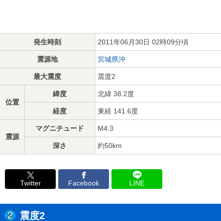
発生時刻
2011年06月30日 02時09分頃
震源地
宮城県沖
最大震度
震度2
緯度
北緯 38.2度
位置
経度
東経 141.6度
マグニチュード
M4.3
震源
深さ
約50km
Twitter
Facebook
LINE
震度2