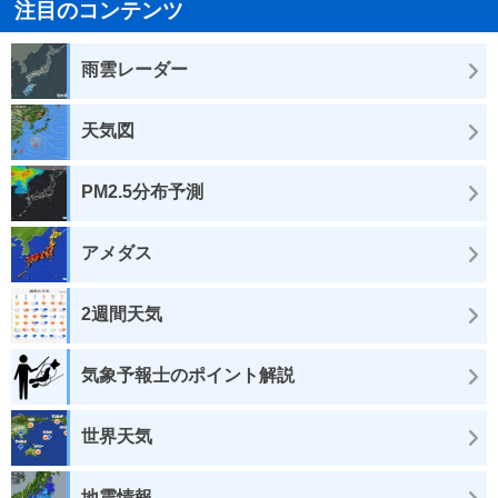
注目のコンテンツ
雨雲レーダー
天気図
PM2.5分布予測
アメダス
2週間天気
気象予報士のポイント解説
世界天気
地震情報