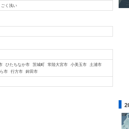
ごく浅い
市
ひたちなか市
茨城町
常陸大宮市
小美玉市
土浦市
ら市
行方市
鉾田市
2