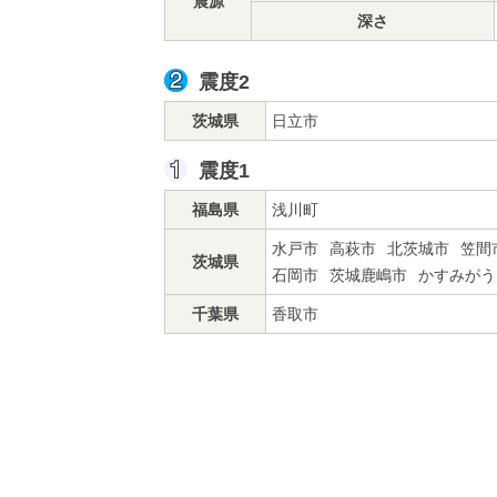
震源
深さ
震度2
茨城県
日立市
震度1
福島県
浅川町
水戸市
高萩市
北茨城市
笠間
茨城県
石岡市
茨城鹿嶋市
かすみがう
千葉県
香取市