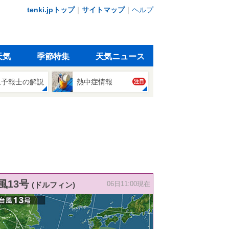
tenki.jpトップ
｜
サイトマップ
｜
ヘルプ
天気
季節特集
天気ニュース
象予報士の解説
熱中症情報
注目
風13号
(ドルフィン)
06日11:00現在