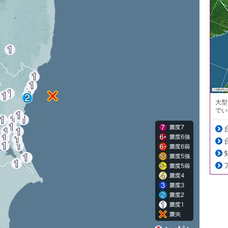
大型
でい