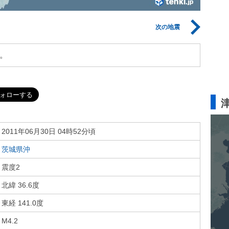
次の地震
。
2011年06月30日 04時52分頃
茨城県沖
震度2
北緯 36.6度
東経 141.0度
M4.2