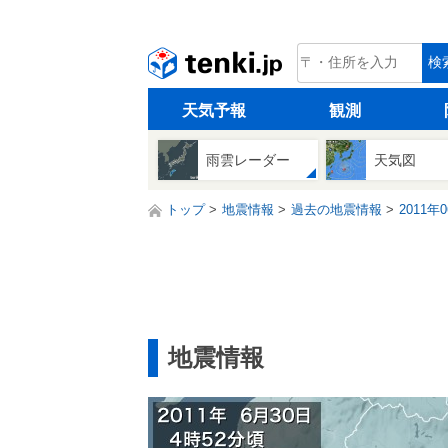
tenki.jp
検
天気予報
観測
雨雲レーダー
天気図
トップ
地震情報
過去の地震情報
2011年
地震情報