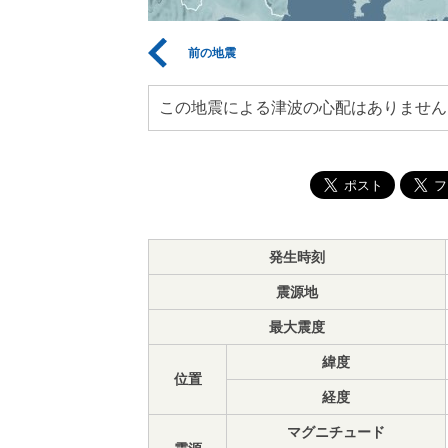
前の地震
この地震による津波の心配はありません
発生時刻
震源地
最大震度
緯度
位置
経度
マグニチュード