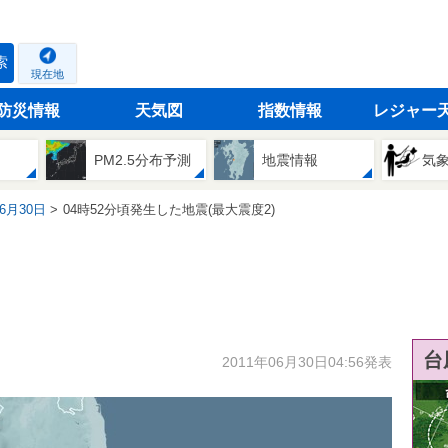
索
現在地
防災情報
天気図
指数情報
レジャー
PM2.5分布予測
地震情報
気
06月30日
04時52分頃発生した地震(最大震度2)
台
2011年06月30日04:56発表