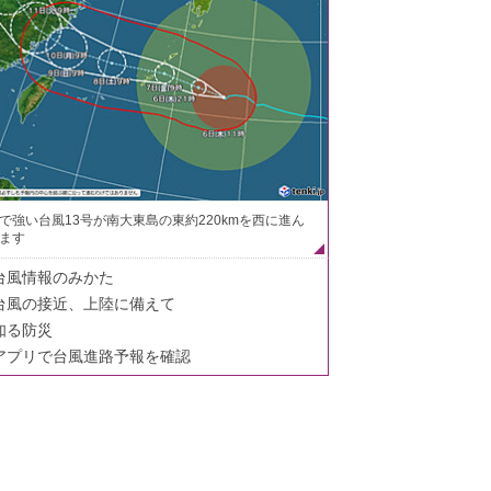
で強い台風13号が南大東島の東約220kmを西に進ん
ます
台風情報のみかた
台風の接近、上陸に備えて
知る防災
アプリで台風進路予報を確認