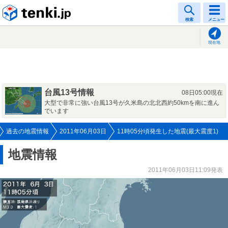
tenki.jp
検索
メニュー
現在地
台風13号情報
08日05:00現在
大型で非常に強い台風13号が久米島の北北西約50kmを南に進ん
でいます
過去の地震情報
2011年06月03日
11時05分頃発生した地震(最大震度1)
地震情報
2011年06月03日11:09発表