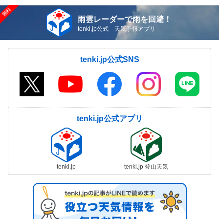
雨雲レーダーで雨を回避！
tenki.jp公式 天気予報アプリ
tenki.jp公式SNS
tenki.jp公式アプリ
tenki.jp
tenki.jp 登山天気