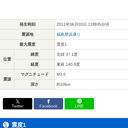
発生時刻
2011年06月03日 11時05分頃
震源地
福島県浜通り
最大震度
震度1
緯度
北緯 37.1度
位置
経度
東経 140.8度
マグニチュード
M3.0
震源
深さ
約10km
Twitter
Facebook
LINE
震度1