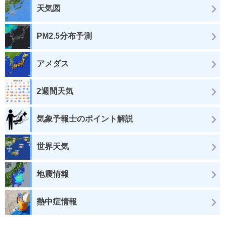
天気図
PM2.5分布予測
アメダス
2週間天気
気象予報士のポイント解説
世界天気
地震情報
熱中症情報