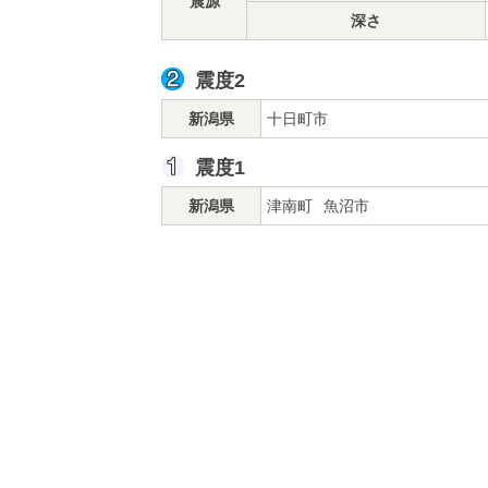
震源
深さ
震度2
新潟県
十日町市
震度1
新潟県
津南町
魚沼市