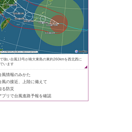
で強い台風13号が南大東島の東約260kmを西北西に
でいます
台風情報のみかた
台風の接近、上陸に備えて
知る防災
アプリで台風進路予報を確認