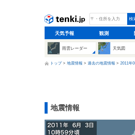
tenki.jp
検
天気予報
観測
雨雲レーダー
天気図
トップ
地震情報
過去の地震情報
2011年
地震情報