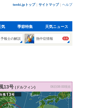
tenki.jpトップ
｜
サイトマップ
｜
ヘルプ
天気
季節特集
天気ニュース
象予報士の解説
熱中症情報
注目
風13号
(ドルフィン)
06日08:00現在