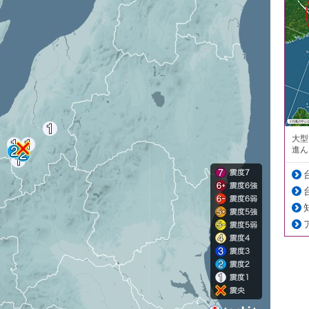
大型
進ん