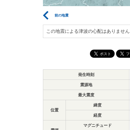
前の地震
この地震による津波の心配はありません
発生時刻
震源地
最大震度
緯度
位置
経度
マグニチュード