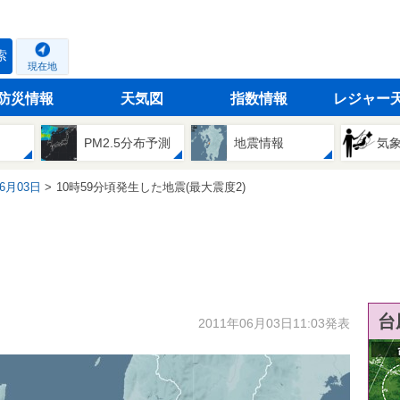
索
現在地
防災情報
天気図
指数情報
レジャー
PM2.5分布予測
地震情報
気
06月03日
10時59分頃発生した地震(最大震度2)
台
2011年06月03日11:03発表