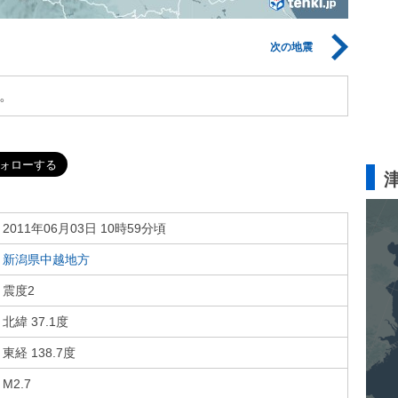
次の地震
。
2011年06月03日 10時59分頃
新潟県中越地方
震度2
北緯 37.1度
東経 138.7度
M2.7