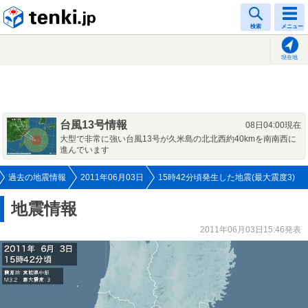
tenki.jp
検索
メニュー
現在地
台風13号情報
08日04:00現在
大型で非常に強い台風13号が久米島の北北西約40kmを南南西に
進んでいます
過去の地震情報
2011年06月03日
15時42分頃発生した地震(最大震度3)
地震情報
2011年06月03日15:46発表