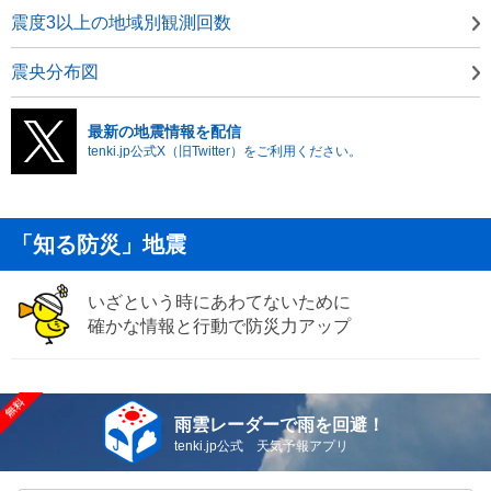
震度3以上の地域別観測回数
震央分布図
最新の地震情報を配信
tenki.jp公式X（旧Twitter）をご利用ください。
「知る防災」地震
いざという時にあわてないために
確かな情報と行動で防災力アップ
雨雲レーダーで雨を回避！
tenki.jp公式 天気予報アプリ