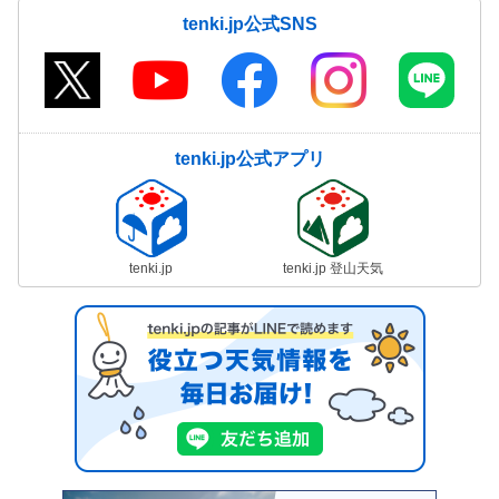
tenki.jp公式SNS
tenki.jp公式アプリ
tenki.jp
tenki.jp 登山天気