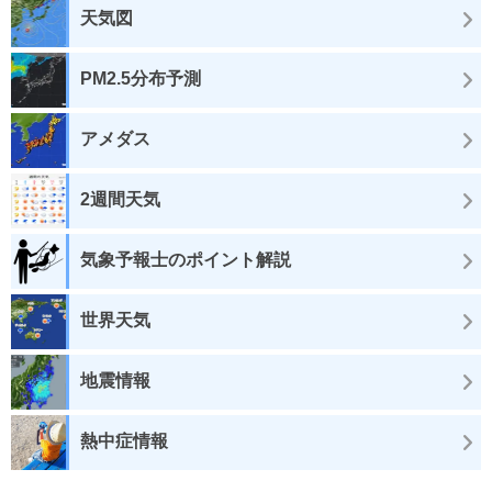
天気図
PM2.5分布予測
アメダス
2週間天気
気象予報士のポイント解説
世界天気
地震情報
熱中症情報