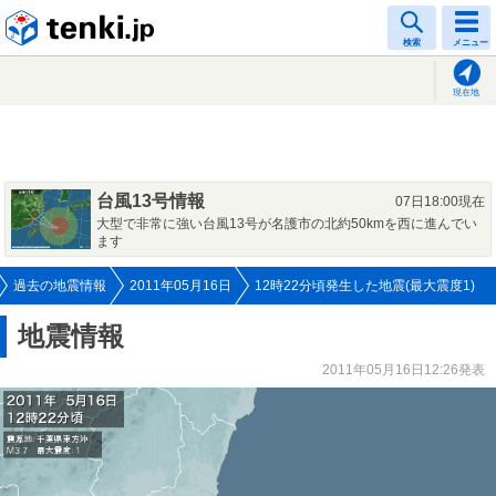
tenki.jp
検索
メニュー
現在地
台風13号情報
07日18:00現在
大型で非常に強い台風13号が名護市の北約50kmを西に進んでい
ます
過去の地震情報
2011年05月16日
12時22分頃発生した地震(最大震度1)
地震情報
2011年05月16日12:26発表