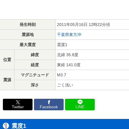
発生時刻
2011年05月16日 12時22分頃
震源地
千葉県東方沖
最大震度
震度1
緯度
北緯 35.8度
位置
経度
東経 141.0度
マグニチュード
M3.7
震源
深さ
ごく浅い
Twitter
Facebook
LINE
震度1