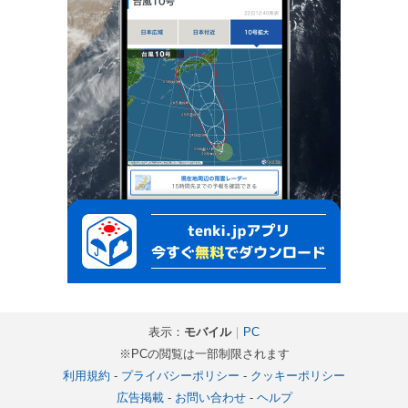
表示：
モバイル
｜
PC
※PCの閲覧は一部制限されます
利用規約
-
プライバシーポリシー
-
クッキーポリシー
広告掲載
-
お問い合わせ
-
ヘルプ