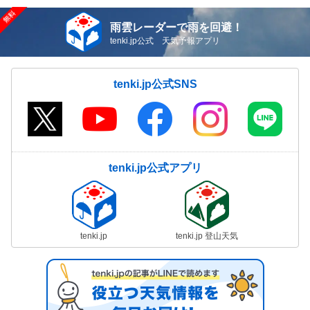
雨雲レーダーで雨を回避！
tenki.jp公式 天気予報アプリ
tenki.jp公式SNS
tenki.jp公式アプリ
tenki.jp
tenki.jp 登山天気