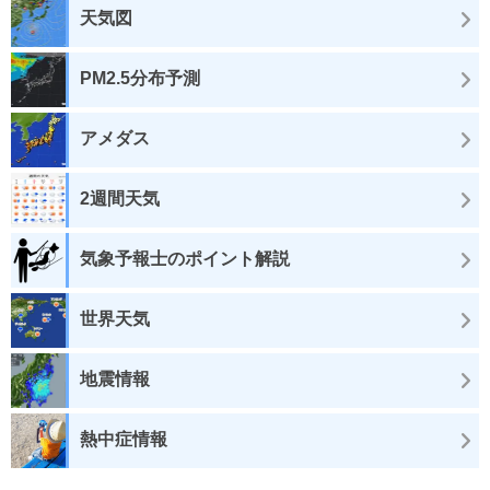
天気図
PM2.5分布予測
アメダス
2週間天気
気象予報士のポイント解説
世界天気
地震情報
熱中症情報