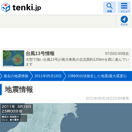
tenki.jp
検索
メニュー
現在地
台風13号情報
07日02:00現在
大型で強い台風13号が南大東島の北北西約120kmを西に進んでい
ます
過去の地震情報
2011年05月16日
23時00分頃発生した地震(最大震度1)
地震情報
2011年05月16日23:04発表