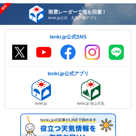
雨雲レーダーで雨を回避！
tenki.jp公式 天気予報アプリ
tenki.jp公式SNS
tenki.jp公式アプリ
tenki.jp
tenki.jp 登山天気