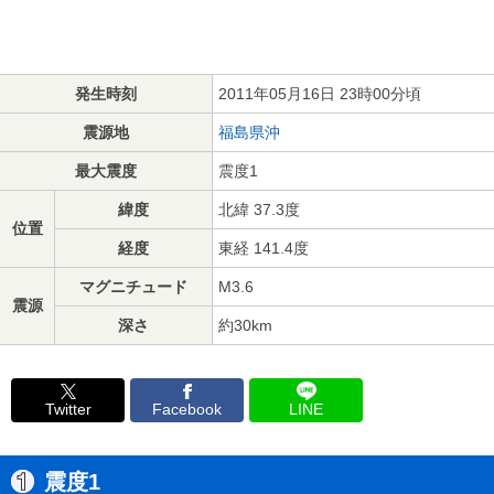
発生時刻
2011年05月16日 23時00分頃
震源地
福島県沖
最大震度
震度1
緯度
北緯 37.3度
位置
経度
東経 141.4度
マグニチュード
M3.6
震源
深さ
約30km
Twitter
Facebook
LINE
震度1