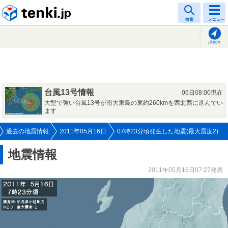
tenki.jp
検索
メニュー
現在地
台風13号情報
06日08:00現在
大型で強い台風13号が南大東島の東約260kmを西北西に進んでい
ます
過去の地震情報
2011年05月16日
07時23分頃発生した地震(最大震度2)
地震情報
2011年05月16日07:27発表