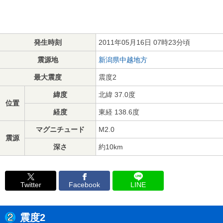
発生時刻
2011年05月16日 07時23分頃
震源地
新潟県中越地方
最大震度
震度2
緯度
北緯 37.0度
位置
経度
東経 138.6度
マグニチュード
M2.0
震源
深さ
約10km
Twitter
Facebook
LINE
震度2