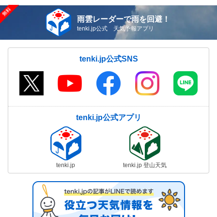
雨雲レーダーで雨を回避！
tenki.jp公式 天気予報アプリ
tenki.jp公式SNS
tenki.jp公式アプリ
tenki.jp
tenki.jp 登山天気