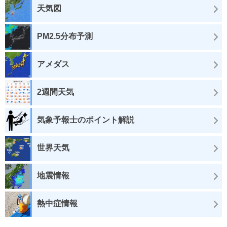
天気図
PM2.5分布予測
アメダス
2週間天気
気象予報士のポイント解説
世界天気
地震情報
熱中症情報