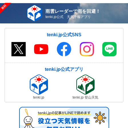
雨雲レーダーで雨を回避！
tenki.jp公式 天気予報アプリ
tenki.jp公式SNS
tenki.jp公式アプリ
tenki.jp
tenki.jp 登山天気