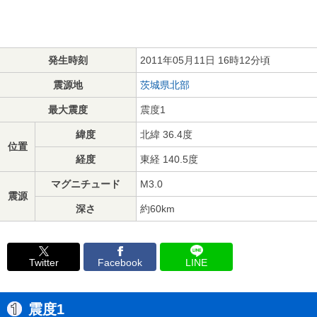
発生時刻
2011年05月11日 16時12分頃
震源地
茨城県北部
最大震度
震度1
緯度
北緯 36.4度
位置
経度
東経 140.5度
マグニチュード
M3.0
震源
深さ
約60km
Twitter
Facebook
LINE
震度1