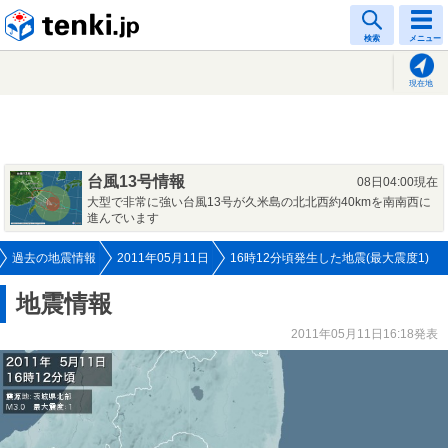
tenki.jp
検索
メニュー
現在地
台風13号情報
08日04:00現在
大型で非常に強い台風13号が久米島の北北西約40kmを南南西に
進んでいます
過去の地震情報
2011年05月11日
16時12分頃発生した地震(最大震度1)
地震情報
2011年05月11日16:18発表