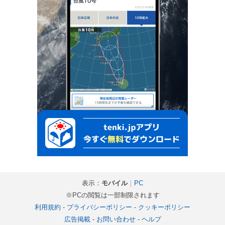
表示：
モバイル
｜
PC
※PCの閲覧は一部制限されます
利用規約
-
プライバシーポリシー
-
クッキーポリシー
広告掲載
-
お問い合わせ
-
ヘルプ