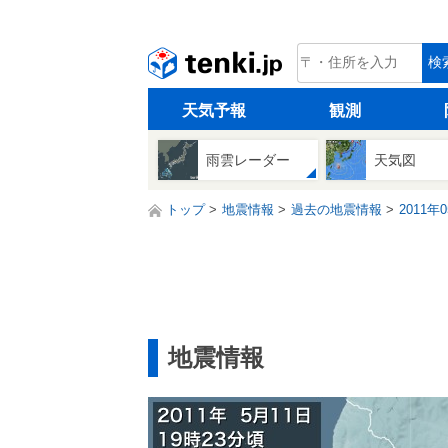
tenki.jp
検
天気予報
観測
雨雲レーダー
天気図
トップ
地震情報
過去の地震情報
2011年
地震情報