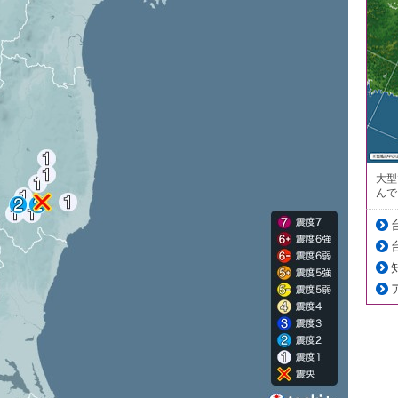
大型
んで