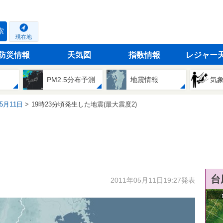
索
現在地
防災情報
天気図
指数情報
レジャー
PM2.5分布予測
地震情報
気
05月11日
19時23分頃発生した地震(最大震度2)
台
2011年05月11日19:27発表