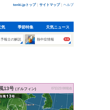
tenki.jpトップ
｜
サイトマップ
｜
ヘルプ
天気
季節特集
天気ニュース
象予報士の解説
熱中症情報
注目
風13号
(ドルフィン)
07日23:00現在