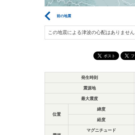
前の地震
この地震による津波の心配はありません
発生時刻
震源地
最大震度
緯度
位置
経度
マグニチュード