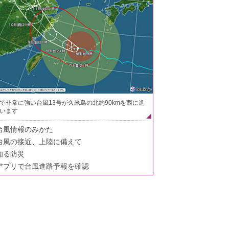
で非常に強い台風13号が久米島の北約90kmを西に進
います
台風情報のみかた
台風の接近、上陸に備えて
知る防災
アプリで台風進路予報を確認