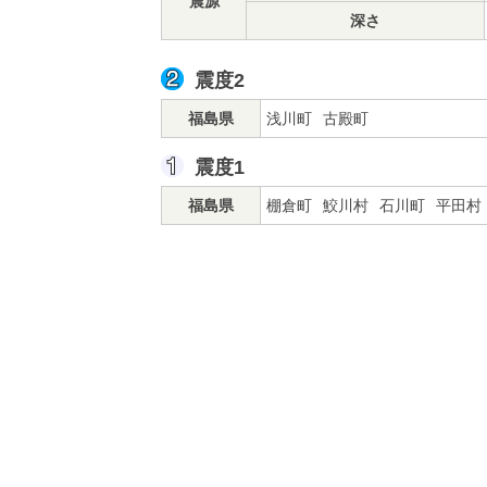
震源
深さ
震度2
福島県
浅川町
古殿町
震度1
福島県
棚倉町
鮫川村
石川町
平田村