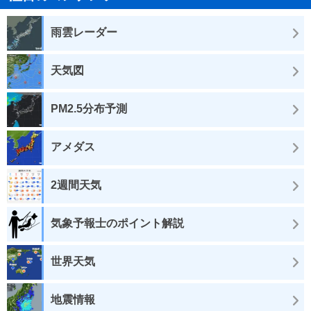
雨雲レーダー
天気図
PM2.5分布予測
アメダス
2週間天気
気象予報士のポイント解説
世界天気
地震情報