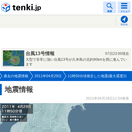
tenki.jp
検索
メニュー
現在地
台風13号情報
07日23:00現在
大型で非常に強い台風13号が久米島の北約90kmを西に進んでい
ます
過去の地震情報
2011年04月29日
11時50分頃発生した地震(最大震度2)
地震情報
2011年04月29日11:54発表