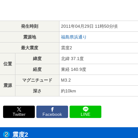
発生時刻
2011年04月29日 11時50分頃
震源地
福島県浜通り
最大震度
震度2
緯度
北緯 37.1度
位置
経度
東経 140.9度
マグニチュード
M3.2
震源
深さ
約10km
Twitter
Facebook
LINE
震度2