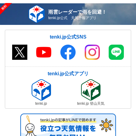
雨雲レーダーで雨を回避！
tenki.jp公式 天気予報アプリ
tenki.jp公式SNS
tenki.jp公式アプリ
tenki.jp
tenki.jp 登山天気