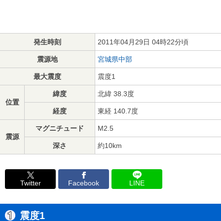
発生時刻
2011年04月29日 04時22分頃
震源地
宮城県中部
最大震度
震度1
緯度
北緯 38.3度
位置
経度
東経 140.7度
マグニチュード
M2.5
震源
深さ
約10km
Twitter
Facebook
LINE
震度1