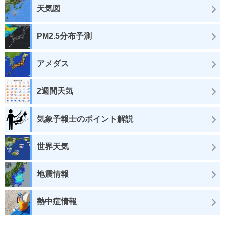
天気図
PM2.5分布予測
アメダス
2週間天気
気象予報士のポイント解説
世界天気
地震情報
熱中症情報