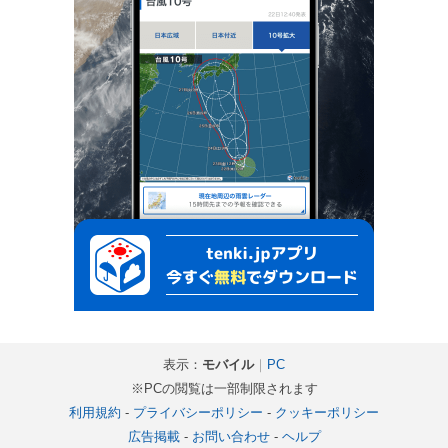
表示：
モバイル
｜
PC
※PCの閲覧は一部制限されます
利用規約
-
プライバシーポリシー
-
クッキーポリシー
広告掲載
-
お問い合わせ
-
ヘルプ