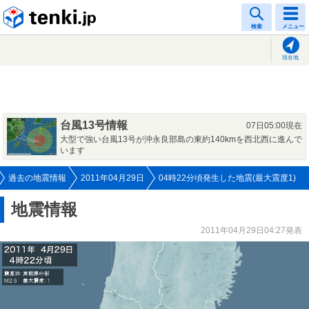
tenki.jp
検索
メニュー
現在地
台風13号情報
07日05:00現在
大型で強い台風13号が沖永良部島の東約140kmを西北西に進んで
います
過去の地震情報
2011年04月29日
04時22分頃発生した地震(最大震度1)
地震情報
2011年04月29日04:27発表