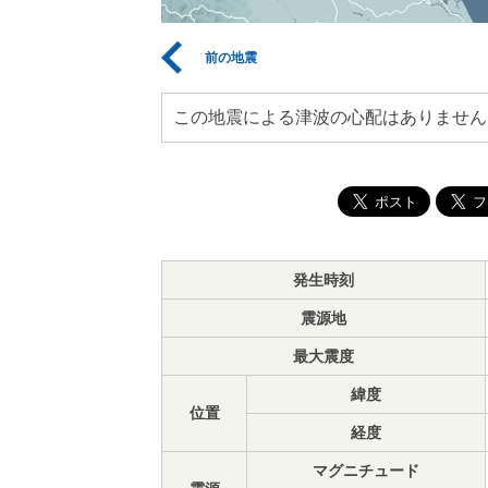
前の地震
この地震による津波の心配はありません
発生時刻
震源地
最大震度
緯度
位置
経度
マグニチュード