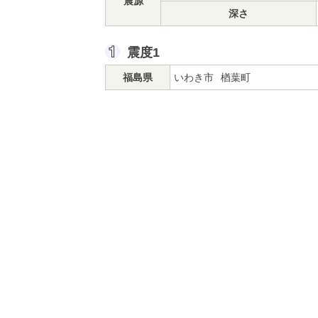
震源
深さ
震度1
福島県
いわき市
楢葉町