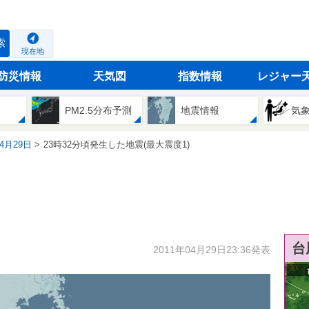
索
現在地
防災情報
天気図
指数情報
レジャー
PM2.5分布予測
地震情報
気
04月29日
23時32分頃発生した地震(最大震度1)
台
2011年04月29日23:36発表