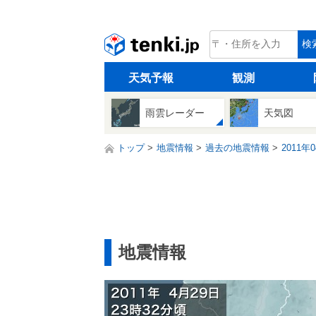
tenki.jp
検
天気予報
観測
雨雲レーダー
天気図
トップ
地震情報
過去の地震情報
2011年
地震情報