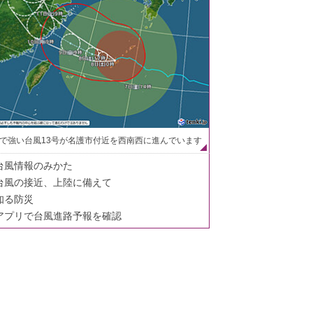
で強い台風13号が名護市付近を西南西に進んでいます
台風情報のみかた
台風の接近、上陸に備えて
知る防災
アプリで台風進路予報を確認