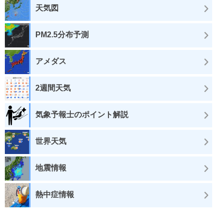
天気図
PM2.5分布予測
アメダス
2週間天気
気象予報士のポイント解説
世界天気
地震情報
熱中症情報