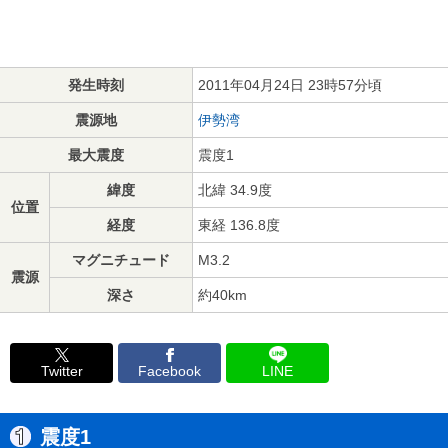
発生時刻
2011年04月24日 23時57分頃
震源地
伊勢湾
最大震度
震度1
緯度
北緯 34.9度
位置
経度
東経 136.8度
マグニチュード
M3.2
震源
深さ
約40km
Twitter
Facebook
LINE
震度1