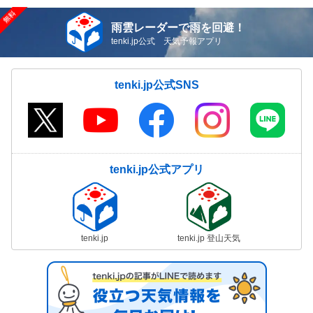
雨雲レーダーで雨を回避！
tenki.jp公式 天気予報アプリ
tenki.jp公式SNS
tenki.jp公式アプリ
tenki.jp
tenki.jp 登山天気