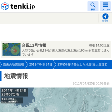
tenki.jp
検索
メニュー
現在地
台風13号情報
06日14:00現在
大型で強い台風13号が南大東島の東北東約190kmを西北西に進ん
でいます
過去の地震情報
2011年04月24日
23時57分頃発生した地震(最大震度1)
地震情報
2011年04月25日00:02発表