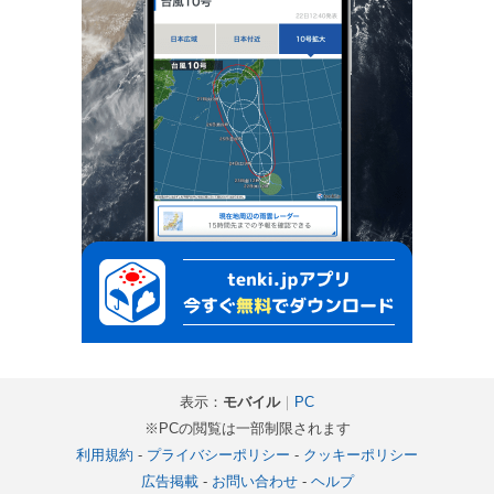
表示：
モバイル
｜
PC
※PCの閲覧は一部制限されます
利用規約
-
プライバシーポリシー
-
クッキーポリシー
広告掲載
-
お問い合わせ
-
ヘルプ