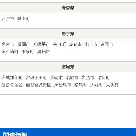
青森県
八戸市
階上町
岩手県
宮古市
盛岡市
八幡平市
矢巾町
花巻市
北上市
遠野市
金ケ崎町
平泉町
奥州市
宮城県
宮城加美町
宮城美里町
大崎市
名取市
岩沼市
柴田町
仙台青葉区
仙台宮城野区
東松島市
松島町
大郷町
大衡村
関連情報