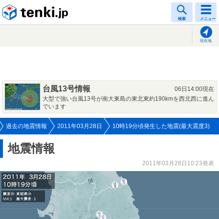
tenki.jp
検索
メニュー
現在地
台風13号情報
06日14:00現在
大型で強い台風13号が南大東島の東北東約190kmを西北西に進ん
でいます
過去の地震情報
2011年03月28日
10時19分頃発生した地震(最大震度3)
地震情報
2011年03月28日10:23発表