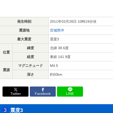
発生時刻
2011年03月28日 10時19分頃
震源地
宮城県沖
最大震度
震度3
緯度
北緯 38.6度
位置
経度
東経 141.9度
マグニチュード
M4.5
震源
深さ
約50km
Twitter
Facebook
LINE
震度3