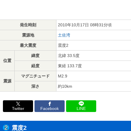
発生時刻
2010年10月17日 08時31分頃
震源地
土佐湾
最大震度
震度2
緯度
北緯 33.5度
位置
経度
東経 133.7度
マグニチュード
M2.9
震源
深さ
約10km
Twitter
Facebook
LINE
震度2