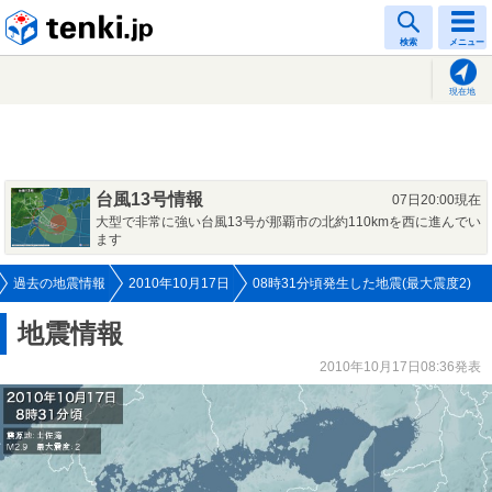
tenki.jp
検索
メニュー
現在地
台風13号情報
07日20:00現在
大型で非常に強い台風13号が那覇市の北約110kmを西に進んでい
ます
過去の地震情報
2010年10月17日
08時31分頃発生した地震(最大震度2)
地震情報
2010年10月17日08:36発表