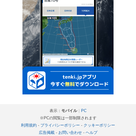
表示：
モバイル
｜
PC
※PCの閲覧は一部制限されます
利用規約
-
プライバシーポリシー
-
クッキーポリシー
広告掲載
-
お問い合わせ
-
ヘルプ