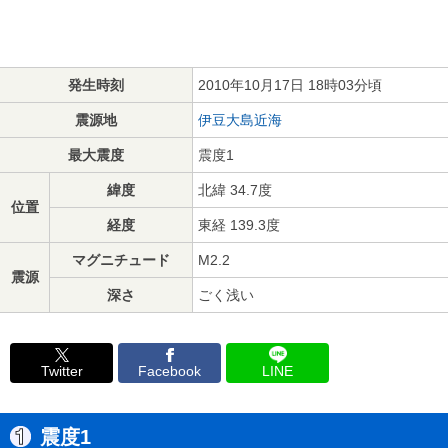
発生時刻
2010年10月17日 18時03分頃
震源地
伊豆大島近海
最大震度
震度1
緯度
北緯 34.7度
位置
経度
東経 139.3度
マグニチュード
M2.2
震源
深さ
ごく浅い
Twitter
Facebook
LINE
震度1