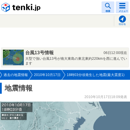
tenki.jp
検索
メニュー
現在地
台風13号情報
06日12:00現在
大型で強い台風13号が南大東島の東北東約220kmを西に進んでい
ます
過去の地震情報
2010年10月17日
18時03分頃発生した地震(最大震度1)
地震情報
2010年10月17日18:09発表