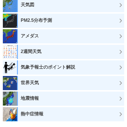
天気図
PM2.5分布予測
アメダス
2週間天気
気象予報士のポイント解説
世界天気
地震情報
熱中症情報