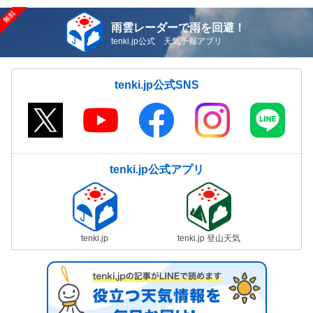
雨雲レーダーで雨を回避！
tenki.jp公式 天気予報アプリ
tenki.jp公式SNS
tenki.jp公式アプリ
tenki.jp
tenki.jp 登山天気