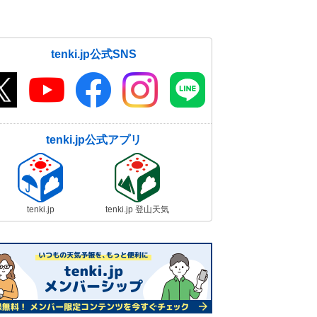
tenki.jp公式SNS
tenki.jp公式アプリ
tenki.jp
tenki.jp 登山天気