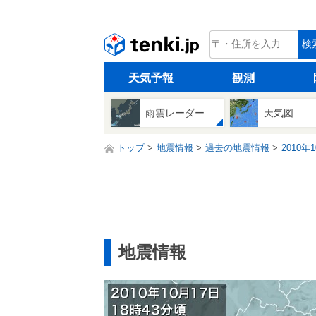
tenki.jp
検
天気予報
観測
雨雲レーダー
天気図
トップ
地震情報
過去の地震情報
2010年
地震情報