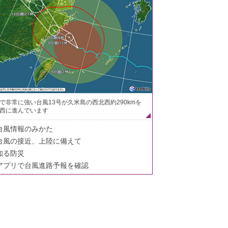
で非常に強い台風13号が久米島の西北西約290kmを
西に進んでいます
台風情報のみかた
台風の接近、上陸に備えて
知る防災
アプリで台風進路予報を確認