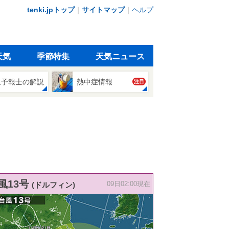
tenki.jpトップ
｜
サイトマップ
｜
ヘルプ
天気
季節特集
天気ニュース
象予報士の解説
熱中症情報
注目
風13号
(ドルフィン)
09日02:00現在