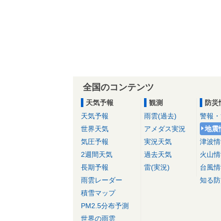
全国のコンテンツ
天気予報
観測
防災
天気予報
雨雲(過去)
警報・
世界天気
アメダス実況
地震
気圧予報
実況天気
津波情
2週間天気
過去天気
火山情
長期予報
雷(実況)
台風情
雨雲レーダー
知る防
積雪マップ
PM2.5分布予測
世界の雨雲