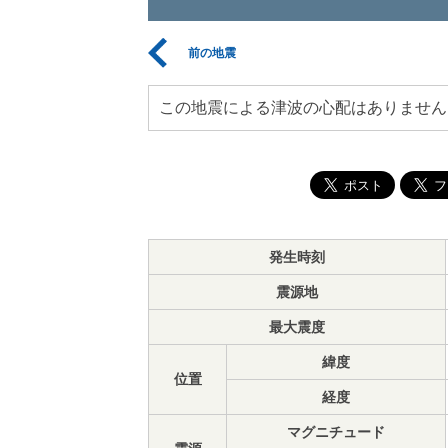
前の地震
この地震による津波の心配はありません
発生時刻
震源地
最大震度
緯度
位置
経度
マグニチュード