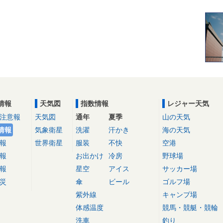
情報
天気図
指数情報
レジャー天気
注意報
天気図
通年
夏季
山の天気
情報
気象衛星
洗濯
汗かき
海の天気
報
世界衛星
服装
不快
空港
報
お出かけ
冷房
野球場
報
星空
アイス
サッカー場
災
傘
ビール
ゴルフ場
紫外線
キャンプ場
体感温度
競馬・競艇・競輪
洗車
釣り