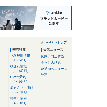
tenki.jpトップ
季節特集
天気ニュース
花粉飛散情報
気象予報士解説
(1～5月頃)
暮らしの話題
桜開花情報
放送局のニュース
(2～5月頃)
特集
GWの天気
(4～5月頃)
梅雨入り・明け
(5～7月頃)
熱中症情報
(4～9月頃)