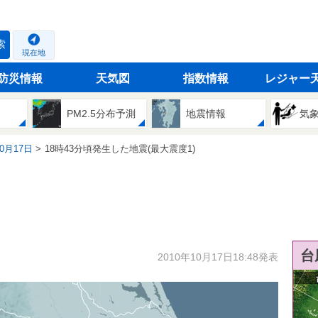
索
現在地
防災情報
天気図
指数情報
レジャー
PM2.5分布予測
地震情報
気
10月17日
18時43分頃発生した地震(最大震度1)
台
2010年10月17日18:48発表