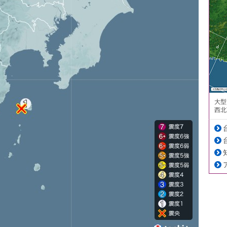
大型
西北