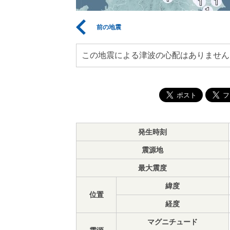
前の地震
この地震による津波の心配はありません
発生時刻
震源地
最大震度
緯度
位置
経度
マグニチュード