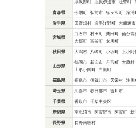
厚沢部町
胆振伊達市
壮瞥町
青森県
今別町
弘前市
鰺ヶ沢町
深浦
岩手県
田野畑村
岩手洋野町
大船渡市
白石市
村田町
柴田町
仙台青
宮城県
大郷町
富谷町
女川町
秋田県
大潟村
八峰町
小坂町
上小阿
鶴岡市
新庄市
舟形町
大蔵村
山形県
山形小国町
白鷹町
福島県
福島市
須賀川市
天栄村
浅川
埼玉県
久喜市
春日部市
吉川市
千葉県
香取市
千葉中央区
新潟県
南魚沼市
阿賀野市
阿賀町
新
長野県
長野南牧村