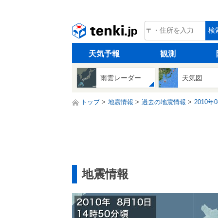
tenki.jp
検
天気予報
観測
雨雲レーダー
天気図
トップ
地震情報
過去の地震情報
2010年
地震情報