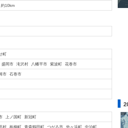
約10km
せ町
盛岡市
滝沢村
八幡平市
紫波町
花巻市
崎市
石巻市
2
市
上ノ国町
新冠町
田村
板柳町
青森鶴田町
つがる市
外ヶ浜町
中泊町