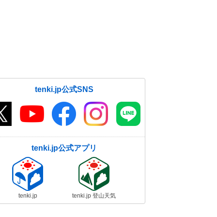
tenki.jp公式SNS
tenki.jp公式アプリ
tenki.jp
tenki.jp 登山天気