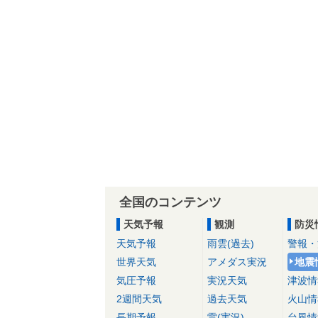
全国のコンテンツ
天気予報
観測
防災
天気予報
雨雲(過去)
警報・
世界天気
アメダス実況
地震
気圧予報
実況天気
津波情
2週間天気
過去天気
火山情
長期予報
雷(実況)
台風情