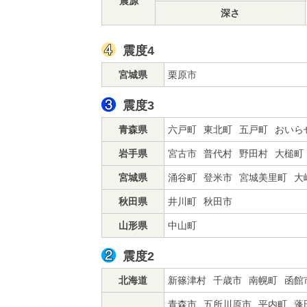
震源
深さ
震度4
宮城県
栗原市
震度3
青森県
六戸町
東北町
五戸町
おいら
岩手県
宮古市
普代村
野田村
大槌町
宮城県
涌谷町
登米市
宮城美里町
大
秋田県
井川町
秋田市
山形県
中山町
震度2
北海道
新篠津村
千歳市
南幌町
函館
青森市
五所川原市
平内町
蓬