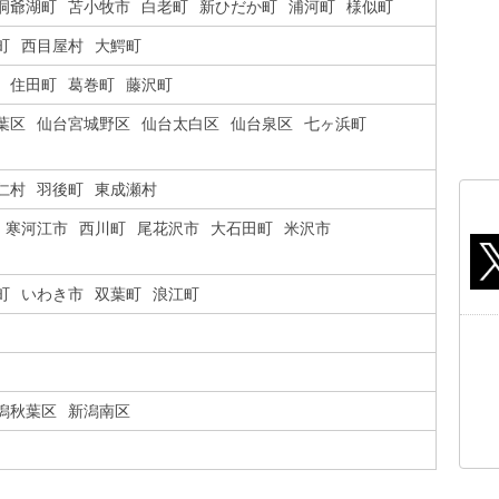
洞爺湖町
苫小牧市
白老町
新ひだか町
浦河町
様似町
町
西目屋村
大鰐町
住田町
葛巻町
藤沢町
葉区
仙台宮城野区
仙台太白区
仙台泉区
七ヶ浜町
仁村
羽後町
東成瀬村
寒河江市
西川町
尾花沢市
大石田町
米沢市
町
いわき市
双葉町
浪江町
潟秋葉区
新潟南区