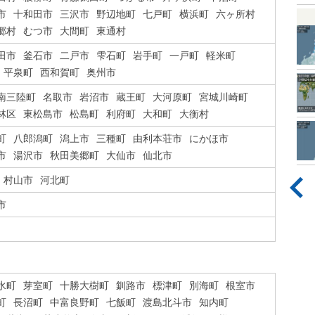
市
十和田市
三沢市
野辺地町
七戸町
横浜町
六ヶ所村
郷村
むつ市
大間町
東通村
田市
釜石市
二戸市
雫石町
岩手町
一戸町
軽米町
平泉町
西和賀町
奥州市
南三陸町
名取市
岩沼市
蔵王町
大河原町
宮城川崎町
林区
東松島市
松島町
利府町
大和町
大衡村
町
八郎潟町
潟上市
三種町
由利本荘市
にかほ市
市
湯沢市
秋田美郷町
大仙市
仙北市
村山市
河北町
市
水町
芽室町
十勝大樹町
釧路市
標津町
別海町
根室市
町
長沼町
中富良野町
七飯町
渡島北斗市
知内町