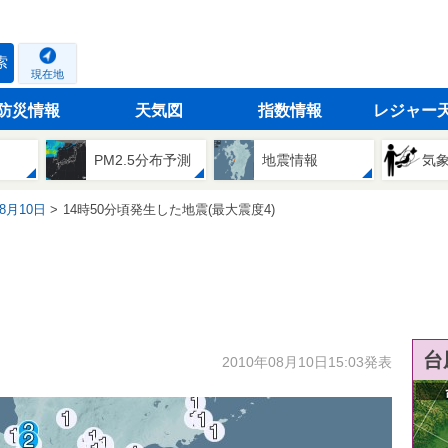
索
現在地
防災情報
天気図
指数情報
レジャー
PM2.5分布予測
地震情報
気
08月10日
14時50分頃発生した地震(最大震度4)
台
2010年08月10日15:03発表