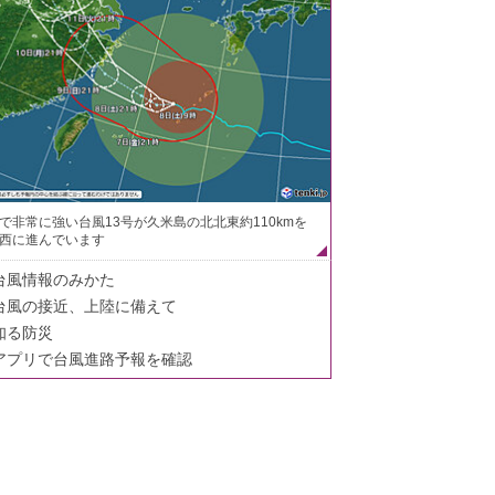
で非常に強い台風13号が久米島の北北東約110kmを
西に進んでいます
台風情報のみかた
台風の接近、上陸に備えて
知る防災
アプリで台風進路予報を確認