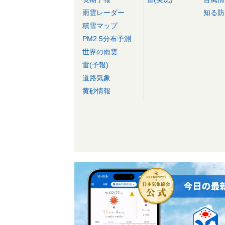
雨雲レーダー
知る防
積雪マップ
PM2.5分布予測
世界の雨雲
雷(予報)
道路気象
黄砂情報