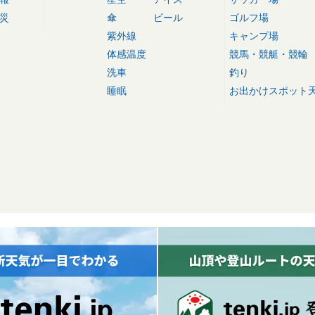
災
傘
ビール
ゴルフ場
紫外線
キャンプ場
体感温度
競馬・競艇・競輪
洗車
釣り
睡眠
お出かけスポット