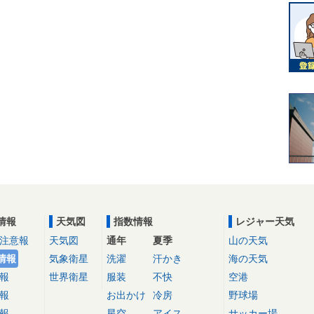
情報
天気図
指数情報
レジャー天気
注意報
天気図
通年
夏季
山の天気
情報
気象衛星
洗濯
汗かき
海の天気
報
世界衛星
服装
不快
空港
報
お出かけ
冷房
野球場
報
星空
アイス
サッカー場