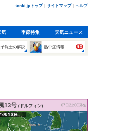
tenki.jpトップ
｜
サイトマップ
｜
ヘルプ
天気
季節特集
天気ニュース
象予報士の解説
熱中症情報
注目
風13号
(ドルフィン)
07日21:00現在