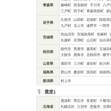
青森県
藤崎町
田舎館村
平川市
八戸
三戸町
田子町
青森南部町
新
久慈市
山田町
岩泉町
陸前高
岩手県
九戸村
北上市
遠野市
一関市
気仙沼市
宮城加美町
色麻町
宮城県
丸森町
亘理町
山元町
仙台若
能代市
男鹿市
藤里町
五城目
秋田県
大館市
鹿角市
北秋田市
横手
山形県
酒田市
三川町
遊佐町
鮭川村
福島県
郡山市
桑折町
国見町
南相馬
新潟県
村上市
震度1
鹿追町
帯広市
音更町
十勝清
北海道
札幌北区
江別市
恵庭市
北竜