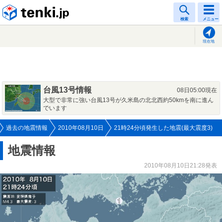
tenki.jp
検索
メニュー
現在地
台風13号情報
08日05:00現在
大型で非常に強い台風13号が久米島の北北西約50kmを南に進ん
でいます
過去の地震情報
2010年08月10日
21時24分頃発生した地震(最大震度3)
地震情報
2010年08月10日21:28発表