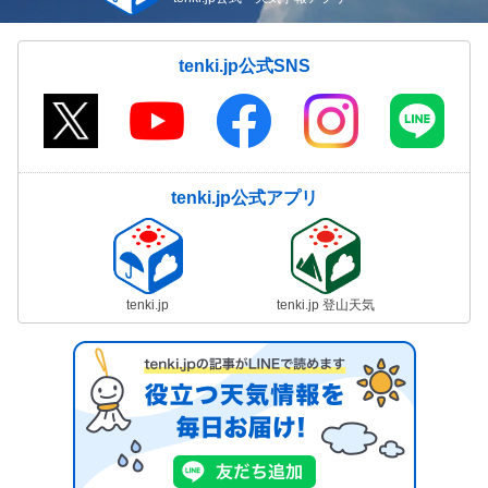
tenki.jp公式SNS
tenki.jp公式アプリ
tenki.jp
tenki.jp 登山天気