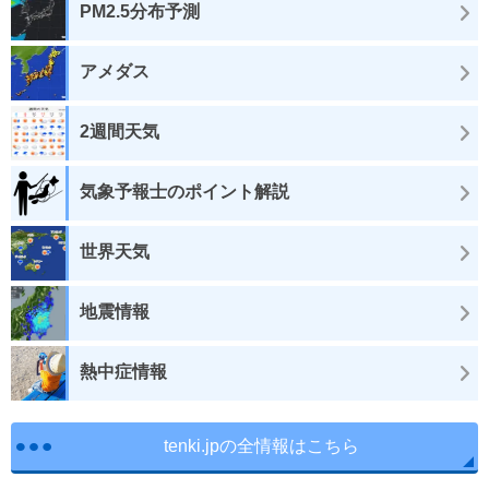
PM2.5分布予測
アメダス
2週間天気
気象予報士のポイント解説
世界天気
地震情報
熱中症情報
tenki.jpの全情報はこちら