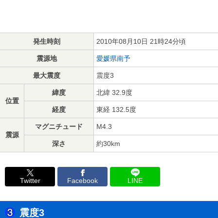
発生時刻
2010年08月10日 21時24分頃
震源地
愛媛県南予
最大震度
震度3
緯度
北緯 32.9度
位置
経度
東経 132.5度
マグニチュード
M4.3
震源
深さ
約30km
Twitter
Facebook
LINE
震度3