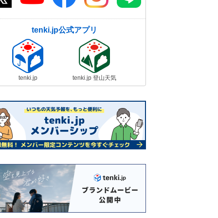
tenki.jp公式アプリ
tenki.jp
tenki.jp 登山天気