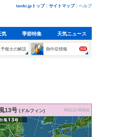
tenki.jpトップ
｜
サイトマップ
｜
ヘルプ
天気
季節特集
天気ニュース
象予報士の解説
熱中症情報
注目
風13号
(ドルフィン)
06日12:00現在