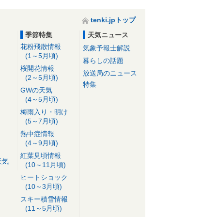
tenki.jpトップ
季節特集
天気ニュース
花粉飛散情報
気象予報士解説
(1～5月頃)
暮らしの話題
桜開花情報
放送局のニュース
(2～5月頃)
特集
GWの天気
(4～5月頃)
梅雨入り・明け
(5～7月頃)
熱中症情報
(4～9月頃)
紅葉見頃情報
天気
(10～11月頃)
ヒートショック
(10～3月頃)
スキー積雪情報
(11～5月頃)