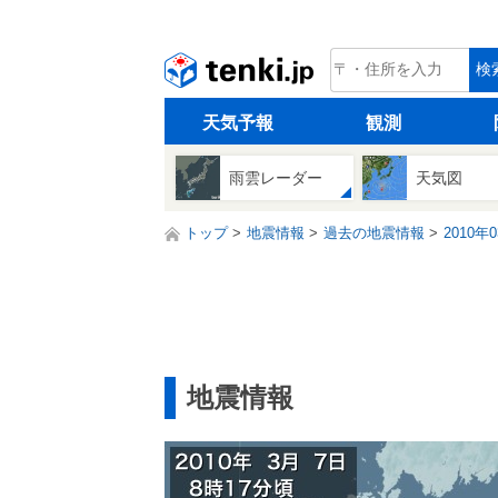
tenki.jp
検
天気予報
観測
雨雲レーダー
天気図
トップ
地震情報
過去の地震情報
2010年
地震情報