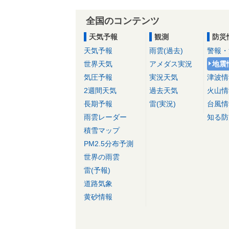
全国のコンテンツ
天気予報
観測
防災
天気予報
雨雲(過去)
警報・
世界天気
アメダス実況
地震
気圧予報
実況天気
津波情
2週間天気
過去天気
火山情
長期予報
雷(実況)
台風情
雨雲レーダー
知る防
積雪マップ
PM2.5分布予測
世界の雨雲
雷(予報)
道路気象
黄砂情報