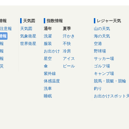
情報
天気図
指数情報
レジャー天気
注意報
天気図
通年
夏季
山の天気
情報
気象衛星
洗濯
汗かき
海の天気
報
世界衛星
服装
不快
空港
報
お出かけ
冷房
野球場
報
星空
アイス
サッカー場
災
傘
ビール
ゴルフ場
紫外線
キャンプ場
体感温度
競馬・競艇・競輪
洗車
釣り
睡眠
お出かけスポット