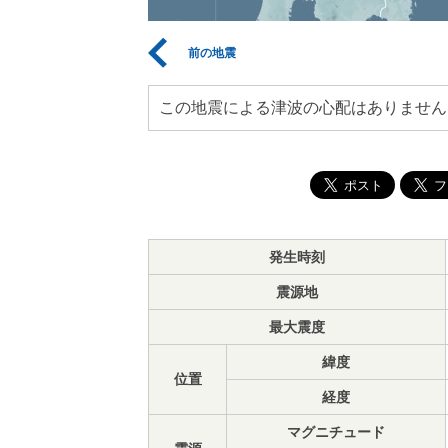
前の地震
この地震による津波の心配はありません
発生時刻
震源地
最大震度
緯度
位置
経度
マグニチュード