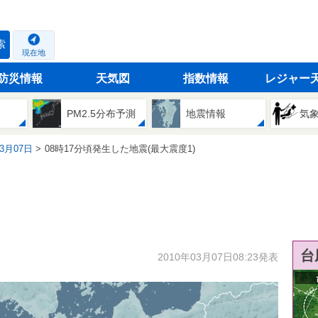
索
現在地
防災情報
天気図
指数情報
レジャー
PM2.5分布予測
地震情報
気
03月07日
08時17分頃発生した地震(最大震度1)
台
2010年03月07日08:23発表