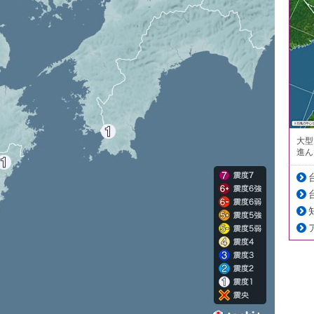
大型
進ん