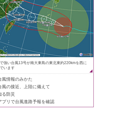
で強い台風13号が南大東島の東北東約220kmを西に
でいます
台風情報のみかた
台風の接近、上陸に備えて
知る防災
アプリで台風進路予報を確認