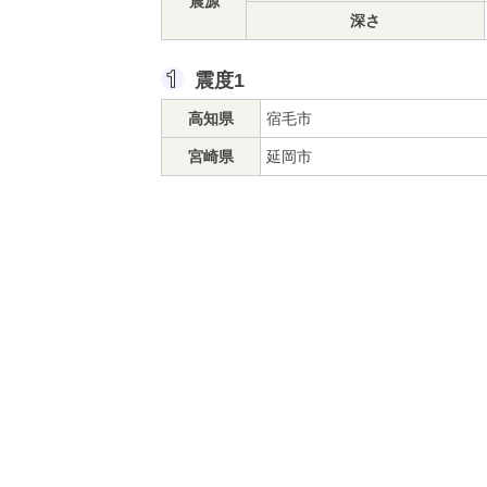
震源
深さ
震度1
高知県
宿毛市
宮崎県
延岡市