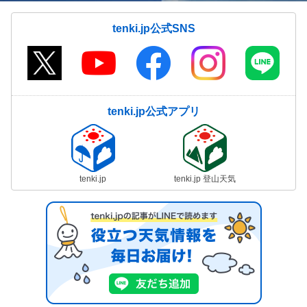
tenki.jp公式SNS
tenki.jp公式アプリ
tenki.jp
tenki.jp 登山天気