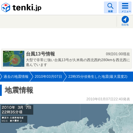
tenki.jp
検索
メニュー
現在地
台風13号情報
09日01:00現在
大型で非常に強い台風13号が久米島の西北西約280kmを西北西に
進んでいます
過去の地震情報
2010年03月07日
22時35分頃発生した地震(最大震度2)
地震情報
2010年03月07日22:40発表