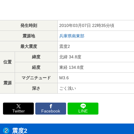
発生時刻
2010年03月07日 22時35分頃
震源地
兵庫県南東部
最大震度
震度2
緯度
北緯 34.8度
位置
経度
東経 134.8度
マグニチュード
M3.6
震源
深さ
ごく浅い
Twitter
Facebook
LINE
震度2