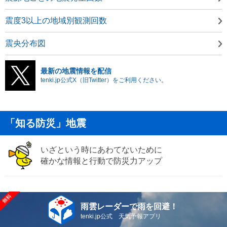
震度3以上の地域別観測回数
震央分布図
最新の地震情報を配信
tenki.jp公式X（旧Twitter）をご利用ください。
「知る防災」地震
いざという時にあわてないために
確かな情報と行動で防災力アップ
雨雲レーダーで雨を回避！
tenki.jp公式 天気予報アプリ