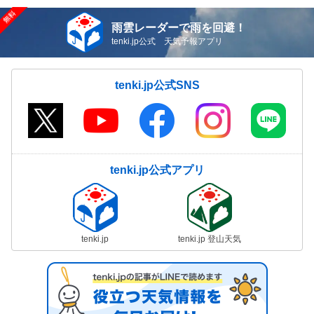
雨雲レーダーで雨を回避！
tenki.jp公式 天気予報アプリ
tenki.jp公式SNS
tenki.jp公式アプリ
tenki.jp
tenki.jp 登山天気