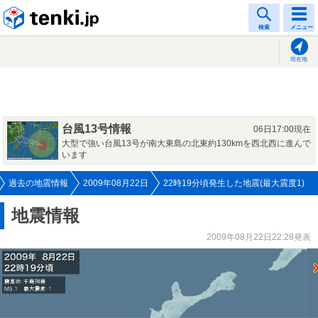
tenki.jp
検索
メニュー
現在地
台風13号情報
06日17:00現在
大型で強い台風13号が南大東島の北東約130kmを西北西に進んで
います
過去の地震情報
2009年08月22日
22時19分頃発生した地震(最大震度1)
地震情報
2009年08月22日22:28発表