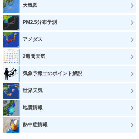
天気図
PM2.5分布予測
アメダス
2週間天気
気象予報士のポイント解説
世界天気
地震情報
熱中症情報