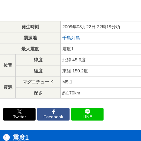
発生時刻
2009年08月22日 22時19分頃
震源地
千島列島
最大震度
震度1
緯度
北緯 45.6度
位置
経度
東経 150.2度
マグニチュード
M5.1
震源
深さ
約170km
Twitter
Facebook
LINE
震度1