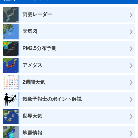
雨雲レーダー
天気図
PM2.5分布予測
アメダス
2週間天気
気象予報士のポイント解説
世界天気
地震情報