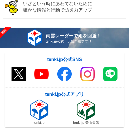
いざという時にあわてないために
確かな情報と行動で防災力アップ
雨雲レーダーで雨を回避！
tenki.jp公式 天気予報アプリ
tenki.jp公式SNS
tenki.jp公式アプリ
tenki.jp
tenki.jp 登山天気