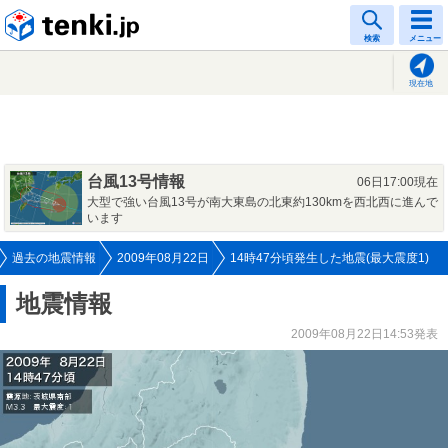
tenki.jp
検索
メニュー
現在地
台風13号情報
06日17:00現在
大型で強い台風13号が南大東島の北東約130kmを西北西に進んで
います
過去の地震情報
2009年08月22日
14時47分頃発生した地震(最大震度1)
地震情報
2009年08月22日14:53発表