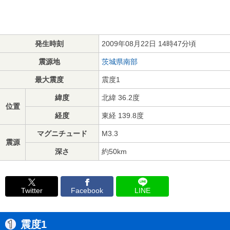
発生時刻
2009年08月22日 14時47分頃
震源地
茨城県南部
最大震度
震度1
緯度
北緯 36.2度
位置
経度
東経 139.8度
マグニチュード
M3.3
震源
深さ
約50km
Twitter
Facebook
LINE
震度1