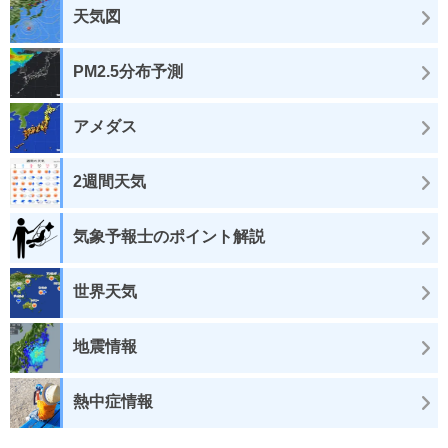
天気図
PM2.5分布予測
アメダス
2週間天気
気象予報士のポイント解説
世界天気
地震情報
熱中症情報