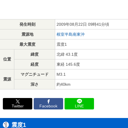
発生時刻
2009年08月22日 09時41分頃
震源地
根室半島南東沖
最大震度
震度1
緯度
北緯 43.1度
位置
経度
東経 145.6度
マグニチュード
M3.1
震源
深さ
約40km
Twitter
Facebook
LINE
震度1