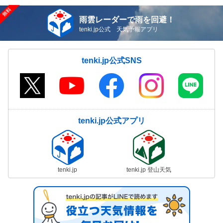
雨雲レーダーで雨を回避！
tenki.jp公式 天気予報アプリ
tenki.jp公式SNS
tenki.jp公式アプリ
tenki.jp
tenki.jp 登山天気