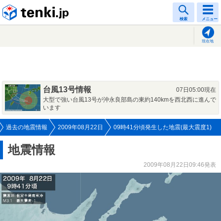
tenki.jp
検索
メニュー
現在地
台風13号情報
07日05:00現在
大型で強い台風13号が沖永良部島の東約140kmを西北西に進んで
います
過去の地震情報
2009年08月22日
09時41分頃発生した地震(最大震度1)
地震情報
2009年08月22日09:46発表