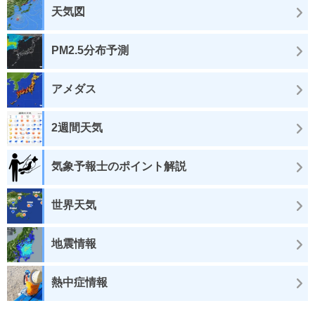
天気図
PM2.5分布予測
アメダス
2週間天気
気象予報士のポイント解説
世界天気
地震情報
熱中症情報