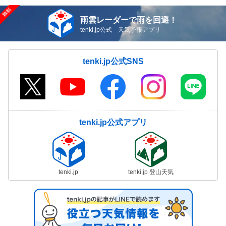
雨雲レーダーで雨を回避！
tenki.jp公式 天気予報アプリ
tenki.jp公式SNS
tenki.jp公式アプリ
tenki.jp
tenki.jp 登山天気