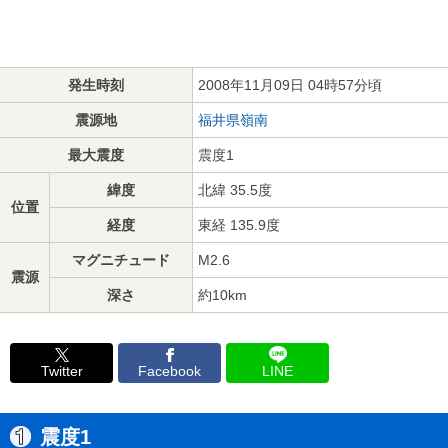
発生時刻
2008年11月09日 04時57分頃
震源地
福井県嶺南
最大震度
震度1
緯度
北緯 35.5度
位置
経度
東経 135.9度
マグニチュード
M2.6
震源
深さ
約10km
Twitter
Facebook
LINE
震度1