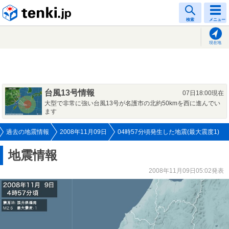
tenki.jp
検索
メニュー
現在地
台風13号情報
07日18:00現在
大型で非常に強い台風13号が名護市の北約50kmを西に進んでい
ます
過去の地震情報
2008年11月09日
04時57分頃発生した地震(最大震度1)
地震情報
2008年11月09日05:02発表