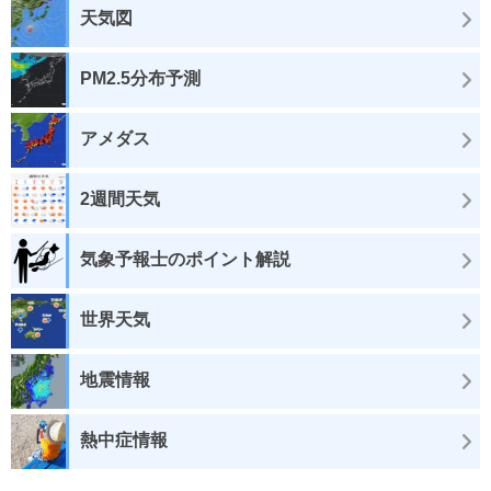
天気図
PM2.5分布予測
アメダス
2週間天気
気象予報士のポイント解説
世界天気
地震情報
熱中症情報