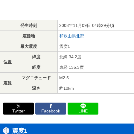
発生時刻
2008年11月09日 04時29分頃
震源地
和歌山県北部
最大震度
震度1
緯度
北緯 34.2度
位置
経度
東経 135.3度
マグニチュード
M2.5
震源
深さ
約10km
Twitter
Facebook
LINE
震度1