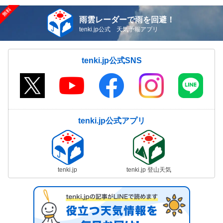
雨雲レーダーで雨を回避！
tenki.jp公式 天気予報アプリ
tenki.jp公式SNS
tenki.jp公式アプリ
tenki.jp
tenki.jp 登山天気