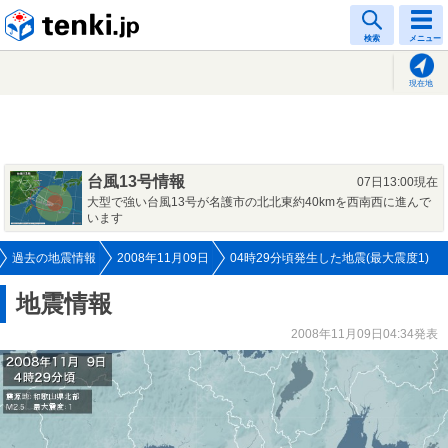
tenki.jp
検索
メニュー
現在地
台風13号情報
07日13:00現在
大型で強い台風13号が名護市の北北東約40kmを西南西に進んで
います
過去の地震情報
2008年11月09日
04時29分頃発生した地震(最大震度1)
地震情報
2008年11月09日04:34発表