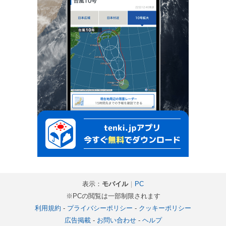
表示：
モバイル
｜
PC
※PCの閲覧は一部制限されます
利用規約
-
プライバシーポリシー
-
クッキーポリシー
広告掲載
-
お問い合わせ
-
ヘルプ