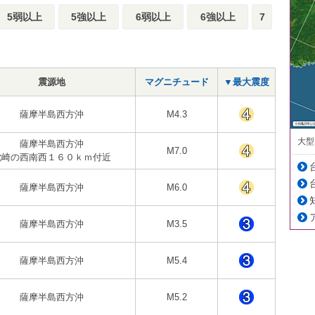
5弱以上
5強以上
6弱以上
6強以上
7
震源地
マグニチュード
▼最大震度
薩摩半島西方沖
M4.3
大型
薩摩半島西方沖
M7.0
枕崎の西南西１６０ｋｍ付近
薩摩半島西方沖
M6.0
薩摩半島西方沖
M3.5
薩摩半島西方沖
M5.4
薩摩半島西方沖
M5.2