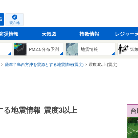
索
現在地
防災情報
天気図
指数情報
レジャー
PM2.5分布予測
地震情報
気
薩摩半島西方沖を震源とする地震情報(震度)
震度3以上(震度)
する地震情報
震度3以上
台