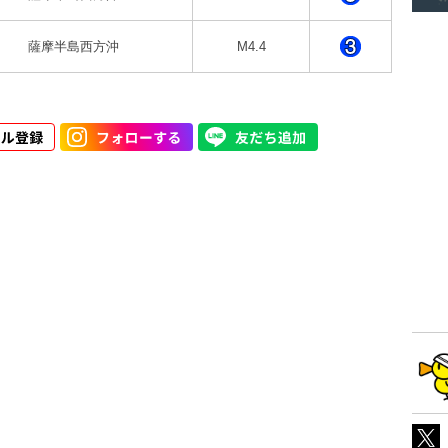
薩摩半島西方沖
M4.4