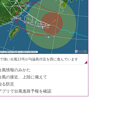
で強い台風13号が与論島付近を西に進んでいます
台風情報のみかた
台風の接近、上陸に備えて
知る防災
アプリで台風進路予報を確認