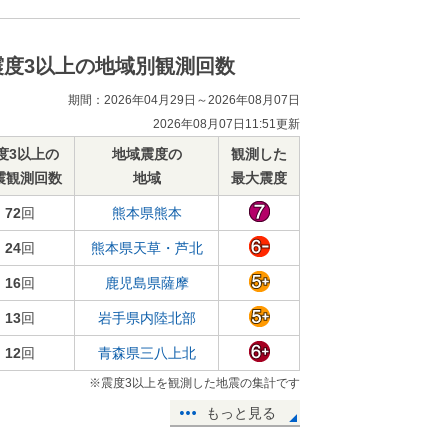
震度3以上の地域別観測回数
期間：2026年04月29日～2026年08月07日
2026年08月07日11:51更新
度3以上の
地域震度の
観測した
震観測回数
地域
最大震度
72
回
熊本県熊本
24
回
熊本県天草・芦北
16
回
鹿児島県薩摩
13
回
岩手県内陸北部
12
回
青森県三八上北
※震度3以上を観測した地震の集計です
もっと見る