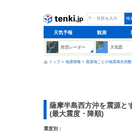
tenki.jp
検
天気予報
観測
雨雲レーダー
天気図
トップ
地震情報
震源地ごとの地震発生回数
薩摩半島西方沖を震源と
(最大震度・降順)
震度別：