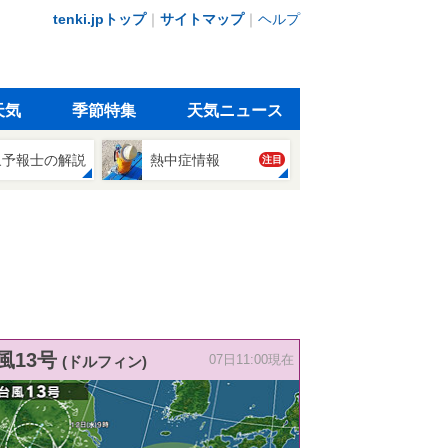
tenki.jpトップ
｜
サイトマップ
｜
ヘルプ
天気
季節特集
天気ニュース
象予報士の解説
熱中症情報
注目
風13号
(ドルフィン)
07日11:00現在