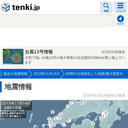
tenki.jp
検索
メニュー
現在地
台風13号情報
07日03:00現在
大型で強い台風13号が南大東島の北北西約150kmを西に進んでい
ます
過去の地震情報
2015年11月14日
05時51分頃発生した地震(最大震度4)
地震情報
2015年11月14日06:11発表