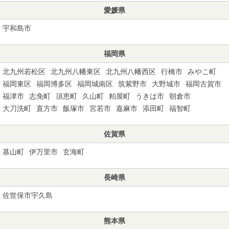
愛媛県
宇和島市
福岡県
北九州若松区
北九州八幡東区
北九州八幡西区
行橋市
みやこ町
福岡東区
福岡博多区
福岡城南区
筑紫野市
大野城市
福岡古賀市
福津市
志免町
須恵町
久山町
粕屋町
うきは市
朝倉市
大刀洗町
直方市
飯塚市
宮若市
嘉麻市
添田町
福智町
佐賀県
基山町
伊万里市
玄海町
長崎県
佐世保市宇久島
熊本県