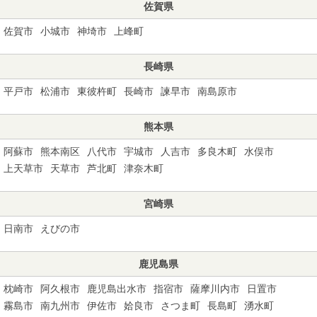
佐賀県
佐賀市
小城市
神埼市
上峰町
長崎県
平戸市
松浦市
東彼杵町
長崎市
諫早市
南島原市
熊本県
阿蘇市
熊本南区
八代市
宇城市
人吉市
多良木町
水俣市
上天草市
天草市
芦北町
津奈木町
宮崎県
日南市
えびの市
鹿児島県
枕崎市
阿久根市
鹿児島出水市
指宿市
薩摩川内市
日置市
霧島市
南九州市
伊佐市
姶良市
さつま町
長島町
湧水町