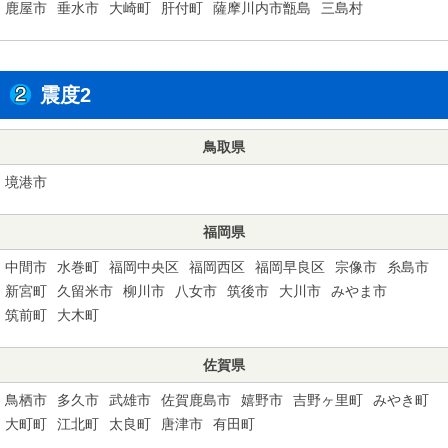
鹿屋市
垂水市
大崎町
肝付町
薩摩川内市甑島
三島村
震度2
鳥取県
境港市
福岡県
中間市
水巻町
福岡中央区
福岡西区
福岡早良区
宗像市
糸島市
新宮町
久留米市
柳川市
八女市
筑後市
大川市
みやま市
筑前町
大木町
佐賀県
鳥栖市
多久市
武雄市
佐賀鹿島市
嬉野市
吉野ヶ里町
みやき町
大町町
江北町
太良町
唐津市
有田町