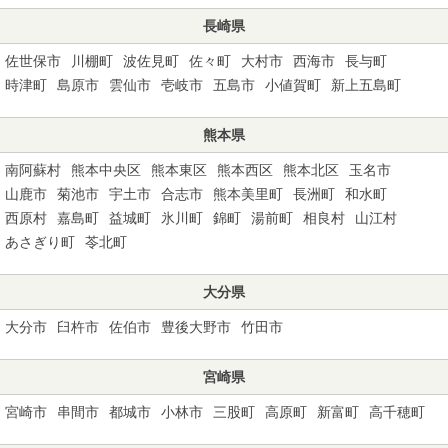
長崎県
佐世保市
川棚町
波佐見町
佐々町
大村市
西海市
長与町
時津町
島原市
雲仙市
壱岐市
五島市
小値賀町
新上五島町
熊本県
南阿蘇村
熊本中央区
熊本東区
熊本西区
熊本北区
玉名市
山鹿市
菊池市
宇土市
合志市
熊本美里町
長洲町
和水町
西原村
嘉島町
益城町
氷川町
錦町
湯前町
相良村
山江村
あさぎり町
苓北町
大分県
大分市
臼杵市
佐伯市
豊後大野市
竹田市
宮崎県
宮崎市
串間市
都城市
小林市
三股町
高原町
新富町
高千穂町