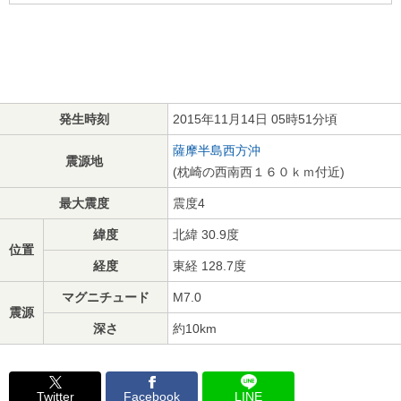
発生時刻
2015年11月14日 05時51分頃
薩摩半島西方沖
震源地
(枕崎の西南西１６０ｋｍ付近)
最大震度
震度4
緯度
北緯 30.9度
位置
経度
東経 128.7度
マグニチュード
M7.0
震源
深さ
約10km
Twitter
Facebook
LINE