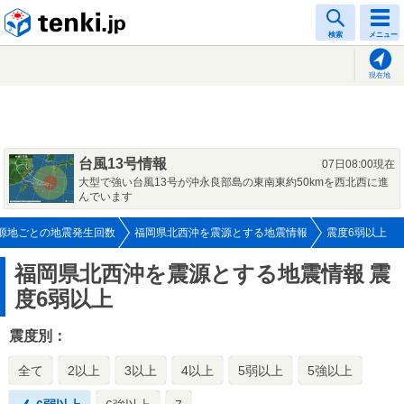
tenki.jp
検索
メニュー
現在地
台風13号情報
07日08:00現在
大型で強い台風13号が沖永良部島の東南東約50kmを西北西に進
んでいます
源地ごとの地震発生回数
福岡県北西沖を震源とする地震情報
震度6弱以上
福岡県北西沖を震源とする地震情報
震
度6弱以上
震度別：
全て
2以上
3以上
4以上
5弱以上
5強以上