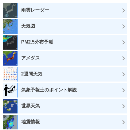
雨雲レーダー
天気図
PM2.5分布予測
アメダス
2週間天気
気象予報士のポイント解説
世界天気
地震情報