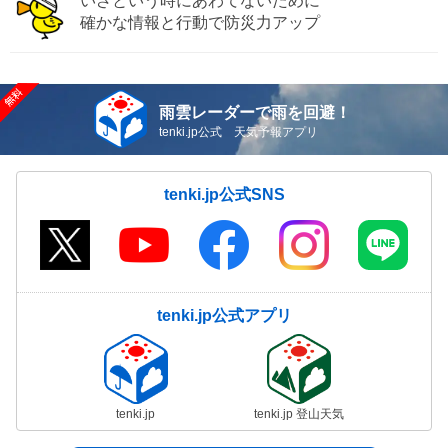
いざという時にあわてないために
確かな情報と行動で防災力アップ
雨雲レーダーで雨を回避！
tenki.jp公式 天気予報アプリ
tenki.jp公式SNS
tenki.jp公式アプリ
tenki.jp
tenki.jp 登山天気