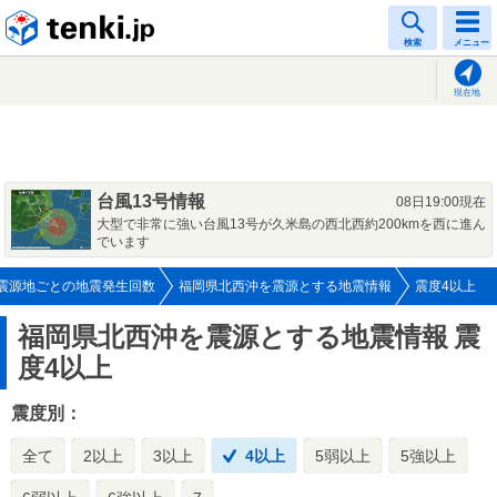
tenki.jp
検索
メニュー
現在地
台風13号情報
08日19:00現在
大型で非常に強い台風13号が久米島の西北西約200kmを西に進ん
でいます
震源地ごとの地震発生回数
福岡県北西沖を震源とする地震情報
震度4以上
福岡県北西沖を震源とする地震情報
震
度4以上
震度別：
全て
2以上
3以上
4以上
5弱以上
5強以上