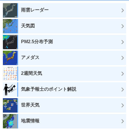
雨雲レーダー
天気図
PM2.5分布予測
アメダス
2週間天気
気象予報士のポイント解説
世界天気
地震情報