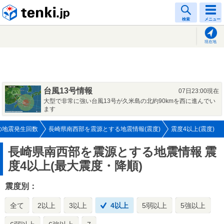
tenki.jp
検索
メニュー
現在地
台風13号情報
07日23:00現在
大型で非常に強い台風13号が久米島の北約90kmを西に進んでい
ます
の地震発生回数
長崎県南西部を震源とする地震情報(震度)
震度4以上(震度)
長崎県南西部を震源とする地震情報
震
度4以上(最大震度・降順)
震度別：
全て
2以上
3以上
4以上
5弱以上
5強以上