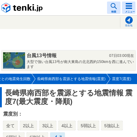
tenki.jp
検索
メニュー
現在地
台風13号情報
07日03:00現在
大型で強い台風13号が南大東島の北北西約150kmを西に進んでい
ます
ごとの地震発生回数
長崎県南西部を震源とする地震情報(震度)
震度7(震度)
長崎県南西部を震源とする地震情報
震
度7(最大震度・降順)
震度別：
全て
2以上
3以上
4以上
5弱以上
5強以上