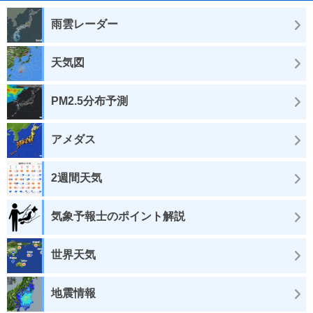
雨雲レーダー
天気図
PM2.5分布予測
アメダス
2週間天気
気象予報士のポイント解説
世界天気
地震情報