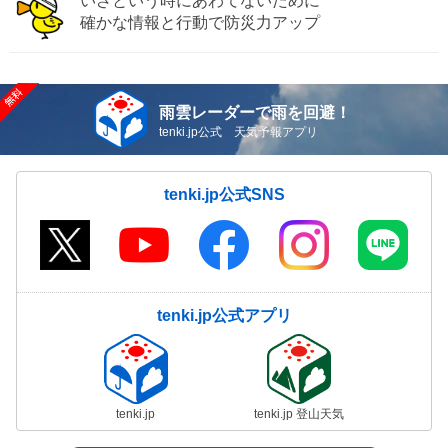
いざという時にあわてないために
確かな情報と行動で防災力アップ
雨雲レーダーで雨を回避！
tenki.jp公式 天気予報アプリ
tenki.jp公式SNS
tenki.jp公式アプリ
tenki.jp
tenki.jp 登山天気