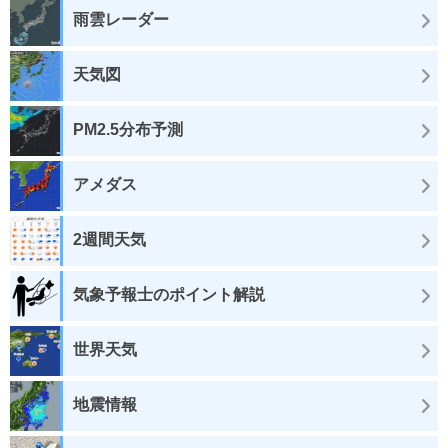
雨雲レーダー
天気図
PM2.5分布予測
アメダス
2週間天気
気象予報士のポイント解説
世界天気
地震情報