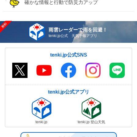
確かな情報と行動で防災力アップ
雨雲レーダーで雨を回避！
tenki.jp公式 天気予報アプリ
tenki.jp公式SNS
tenki.jp公式アプリ
tenki.jp
tenki.jp 登山天気