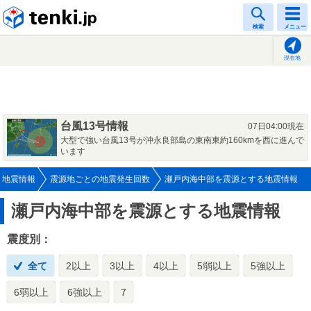
tenki.jp
検索
メニュー
現在地
台風13号情報
07日04:00現在
大型で強い台風13号が沖永良部島の東南東約160kmを西に進んで
います
地震情報
震源地ごとの地震発生回数
瀬戸内海中部を震源とする地震情報
瀬戸内海中部を震源とする地震情報
震度別：
全て
2以上
3以上
4以上
5弱以上
5強以上
6弱以上
6強以上
7