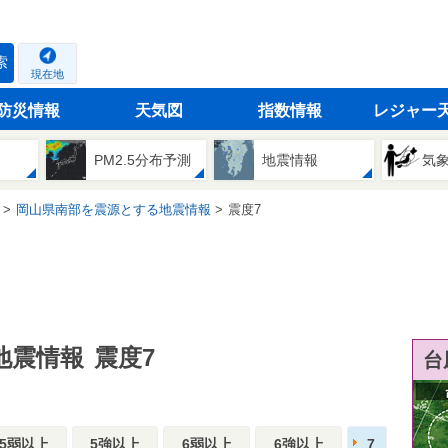
索
現在地
防災情報
天気図
指数情報
レジャー
PM2.5分布予測
地震情報
気
岡山県南部を震源とする地震情報
震度7
地震情報
震度7
台
5弱以上
5強以上
6弱以上
6強以上
7