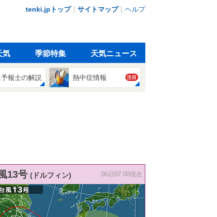
tenki.jpトップ
｜
サイトマップ
｜
ヘルプ
天気
季節特集
天気ニュース
象予報士の解説
熱中症情報
注目
風13号
(ドルフィン)
06日07:00現在