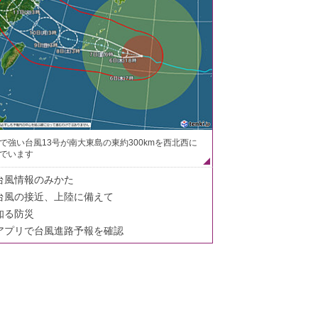
で強い台風13号が南大東島の東約300kmを西北西に
でいます
台風情報のみかた
台風の接近、上陸に備えて
知る防災
アプリで台風進路予報を確認