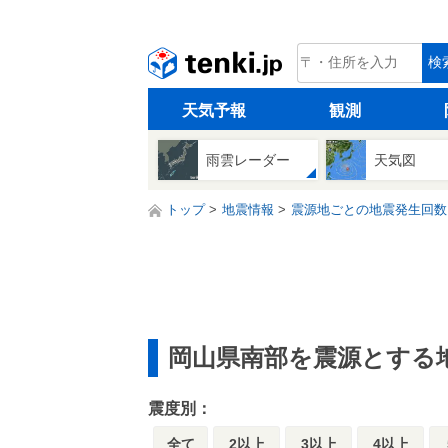
tenki.jp
検
天気予報
観測
雨雲レーダー
天気図
トップ
地震情報
震源地ごとの地震発生回数
岡山県南部を震源とする
震度別：
全て
2以上
3以上
4以上