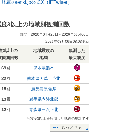
地震のtenki.jp公式X（旧Twitter）
震度3以上の地域別観測回数
期間：2026年04月28日～2026年08月06日
2026年08月06日08:03更新
度3以上の
地域震度の
観測した
震観測回数
地域
最大震度
69
回
熊本県熊本
22
回
熊本県天草・芦北
15
回
鹿児島県薩摩
13
回
岩手県内陸北部
12
回
青森県三八上北
※震度3以上を観測した地震の集計です
もっと見る