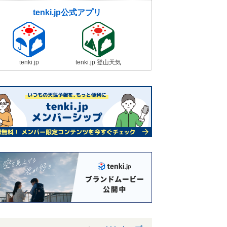
tenki.jp公式アプリ
tenki.jp
tenki.jp 登山天気