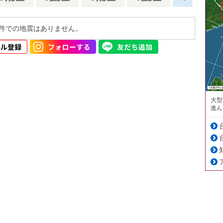
件での地震はありません。
大型
進ん