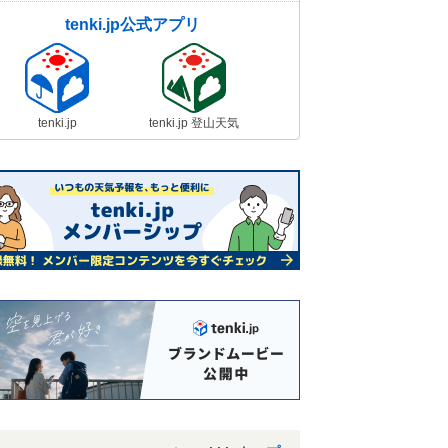
tenki.jp公式アプリ
tenki.jp
tenki.jp 登山天気