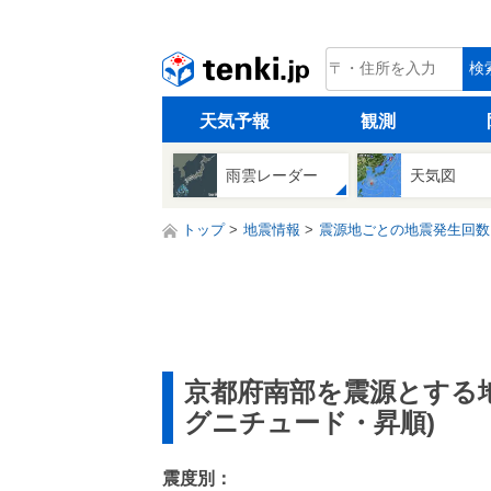
tenki.jp
検
天気予報
観測
雨雲レーダー
天気図
トップ
地震情報
震源地ごとの地震発生回数
京都府南部を震源とする
グニチュード・昇順)
震度別：