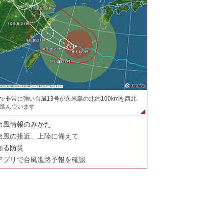
で非常に強い台風13号が久米島の北約100kmを西北
進んでいます
台風情報のみかた
台風の接近、上陸に備えて
知る防災
アプリで台風進路予報を確認