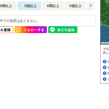
5弱以上
5強以上
6弱以上
6強以上
7
件での地震はありません。
大型
西に