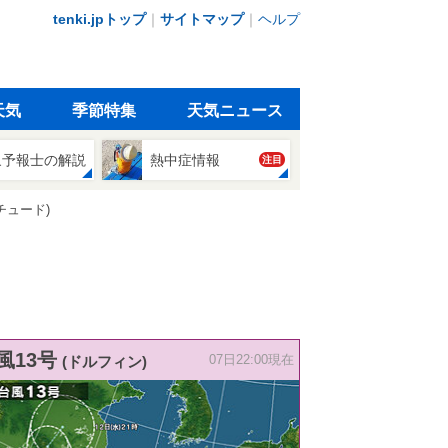
tenki.jpトップ
｜
サイトマップ
｜
ヘルプ
天気
季節特集
天気ニュース
象予報士の解説
熱中症情報
注目
チュード)
風13号
(ドルフィン)
07日22:00現在