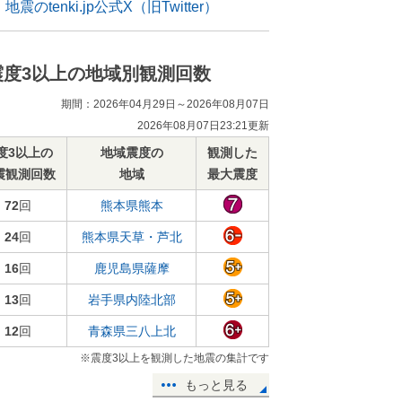
地震のtenki.jp公式X（旧Twitter）
震度3以上の地域別観測回数
期間：2026年04月29日～2026年08月07日
2026年08月07日23:21更新
度3以上の
地域震度の
観測した
震観測回数
地域
最大震度
72
回
熊本県熊本
24
回
熊本県天草・芦北
16
回
鹿児島県薩摩
13
回
岩手県内陸北部
12
回
青森県三八上北
※震度3以上を観測した地震の集計です
もっと見る