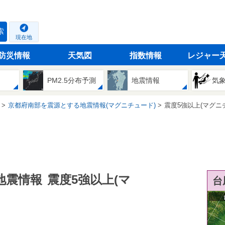
索
現在地
防災情報
天気図
指数情報
レジャー
PM2.5分布予測
地震情報
気
京都府南部を震源とする地震情報(マグニチュード)
震度5強以上(マグニ
地震情報
震度5強以上(マ
台