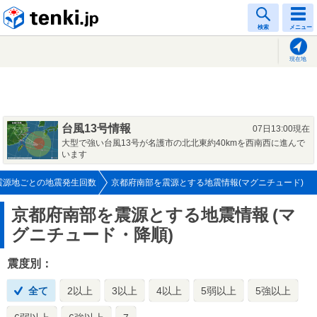
tenki.jp
検索
メニュー
現在地
台風13号情報
07日13:00現在
大型で強い台風13号が名護市の北北東約40kmを西南西に進んで
います
震源地ごとの地震発生回数
京都府南部を震源とする地震情報(マグニチュード)
京都府南部を震源とする地震情報
(マ
グニチュード・降順)
震度別：
全て
2以上
3以上
4以上
5弱以上
5強以上