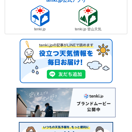
tenki.jp公式アプリ
tenki.jp
tenki.jp 登山天気