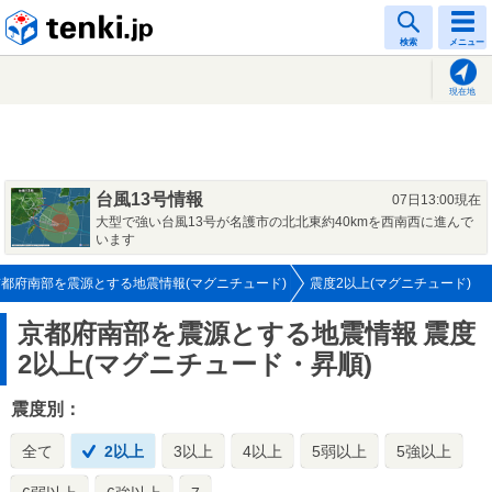
tenki.jp
検索
メニュー
現在地
台風13号情報
07日13:00現在
大型で強い台風13号が名護市の北北東約40kmを西南西に進んで
います
京都府南部を震源とする地震情報(マグニチュード)
震度2以上(マグニチュード)
京都府南部を震源とする地震情報
震度
2以上(マグニチュード・昇順)
震度別：
全て
2以上
3以上
4以上
5弱以上
5強以上