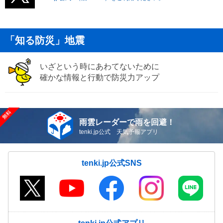
「知る防災」地震
いざという時にあわてないために
確かな情報と行動で防災力アップ
雨雲レーダーで雨を回避！
tenki.jp公式 天気予報アプリ
tenki.jp公式SNS