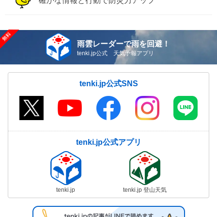
確かな情報と行動で防災力アップ
雨雲レーダーで雨を回避！
tenki.jp公式 天気予報アプリ
tenki.jp公式SNS
tenki.jp公式アプリ
tenki.jp
tenki.jp 登山天気