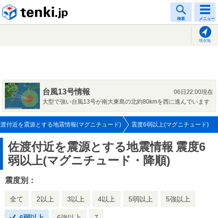
tenki.jp
検索
メニュー
現在地
台風13号情報
06日22:00現在
大型で強い台風13号が南大東島の北約80kmを西に進んでいます
佐渡付近を震源とする地震情報(マグニチュード)
震度6弱以上(マグニチュード)
佐渡付近を震源とする地震情報
震度6
弱以上(マグニチュード・降順)
震度別：
全て
2以上
3以上
4以上
5弱以上
5強以上
6弱以上
6強以上
7