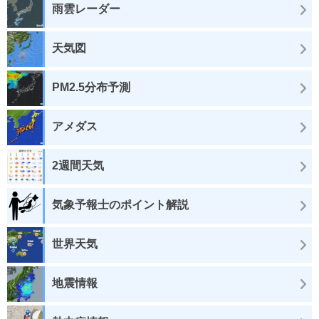
雨雲レーダー
天気図
PM2.5分布予測
アメダス
2週間天気
気象予報士のポイント解説
世界天気
地震情報