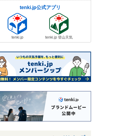
tenki.jp公式アプリ
tenki.jp
tenki.jp 登山天気