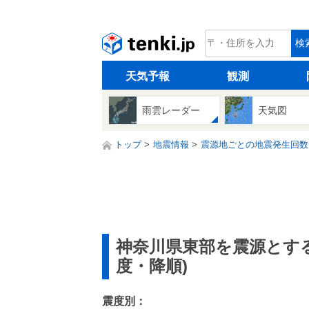
tenki.jp
検
天気予報
観測
雨雲レーダー
天気図
トップ
地震情報
震源地ごとの地震発生回数
神奈川県東部を震源とす
度・降順)
震度別：