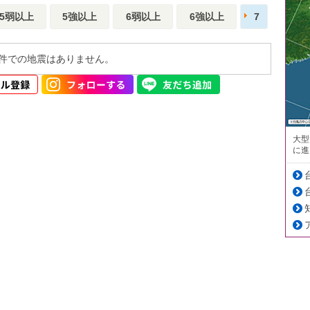
5弱以上
5強以上
6弱以上
6強以上
7
件での地震はありません。
大型
に進