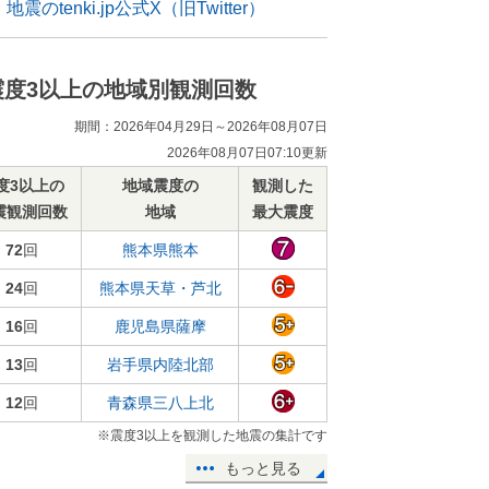
地震のtenki.jp公式X（旧Twitter）
震度3以上の地域別観測回数
期間：2026年04月29日～2026年08月07日
2026年08月07日07:10更新
度3以上の
地域震度の
観測した
震観測回数
地域
最大震度
72
回
熊本県熊本
24
回
熊本県天草・芦北
16
回
鹿児島県薩摩
13
回
岩手県内陸北部
12
回
青森県三八上北
※震度3以上を観測した地震の集計です
もっと見る