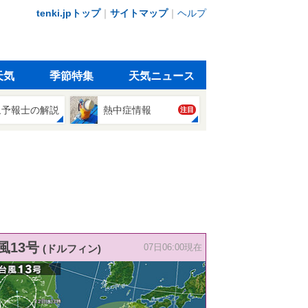
tenki.jpトップ
｜
サイトマップ
｜
ヘルプ
天気
季節特集
天気ニュース
象予報士の解説
熱中症情報
注目
風13号
(ドルフィン)
07日06:00現在