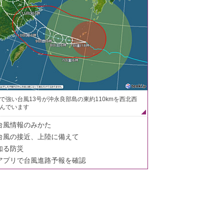
で強い台風13号が沖永良部島の東約110kmを西北西
んでいます
台風情報のみかた
台風の接近、上陸に備えて
知る防災
アプリで台風進路予報を確認