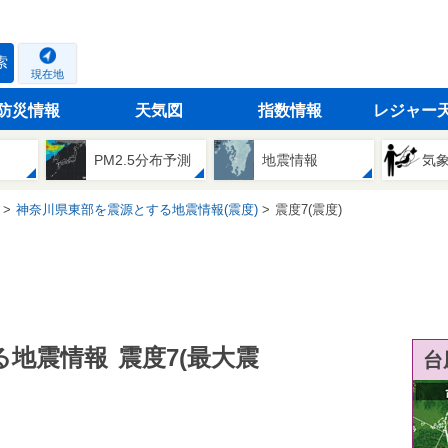
索
現在地
防災情報
天気図
指数情報
レジャー
PM2.5分布予測
地震情報
気
神奈川県東部を震源とする地震情報(震度)
震度7(震度)
る地震情報
震度7(最大震
台