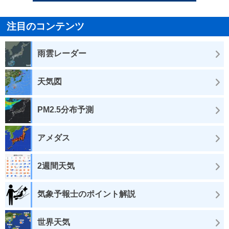
注目のコンテンツ
雨雲レーダー
天気図
PM2.5分布予測
アメダス
2週間天気
気象予報士のポイント解説
世界天気