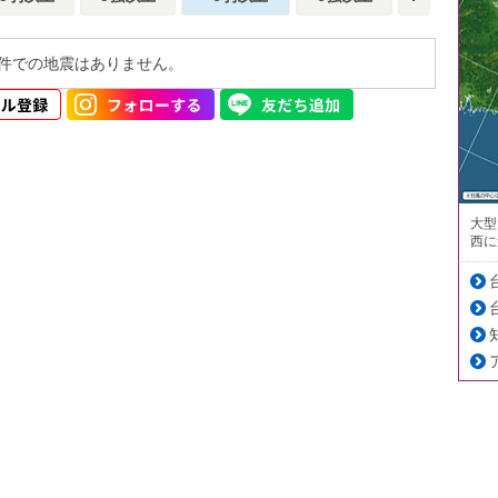
件での地震はありません。
大型
西に