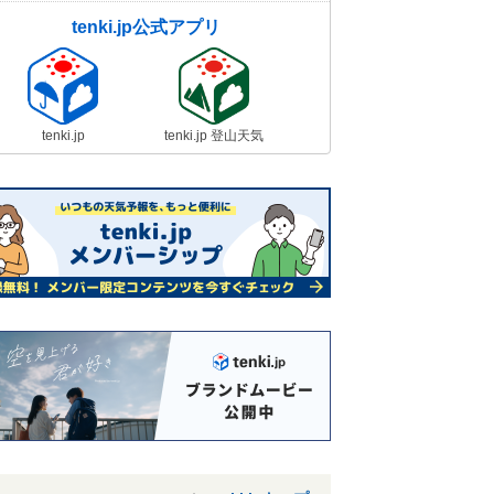
tenki.jp公式アプリ
tenki.jp
tenki.jp 登山天気