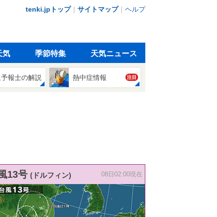
tenki.jpトップ
｜
サイトマップ
｜
ヘルプ
天気
季節特集
天気ニュース
象予報士の解説
熱中症情報
注目
風13号
(ドルフィン)
08日02:00現在