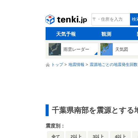
tenki.jp
検
天気予報
観測
雨雲レーダー
天気図
トップ
地震情報
震源地ごとの地震発生回数
千葉県南部を震源とする
震度別：
全て
2以上
3以上
4以上