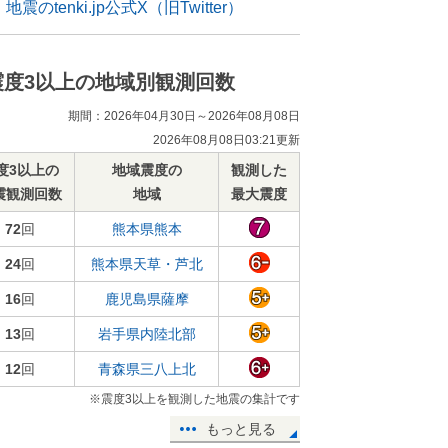
地震のtenki.jp公式X（旧Twitter）
震度3以上の地域別観測回数
期間：2026年04月30日～2026年08月08日
2026年08月08日03:21更新
度3以上の
地域震度の
観測した
震観測回数
地域
最大震度
72
回
熊本県熊本
24
回
熊本県天草・芦北
16
回
鹿児島県薩摩
13
回
岩手県内陸北部
12
回
青森県三八上北
※震度3以上を観測した地震の集計です
もっと見る