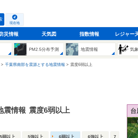
索
現在地
防災情報
天気図
指数情報
レジャー
PM2.5分布予測
地震情報
気
千葉県南部を震源とする地震情報
震度6弱以上
地震情報
震度6弱以上
台
5弱以上
5強以上
6弱以上
6強以上
7