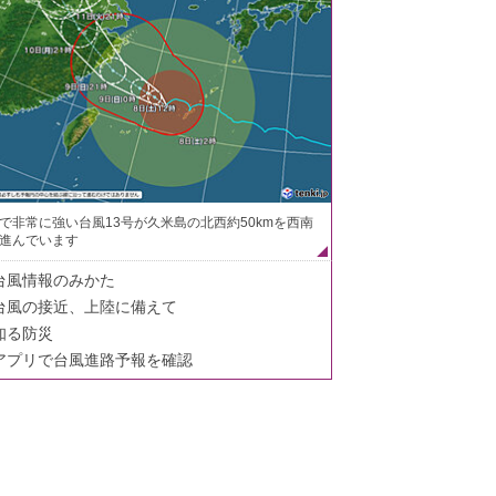
で非常に強い台風13号が久米島の北西約50kmを西南
進んでいます
台風情報のみかた
台風の接近、上陸に備えて
知る防災
アプリで台風進路予報を確認