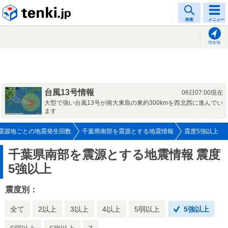
tenki.jp
検索
メニュー
現在地
台風13号情報
06日07:00現在
大型で強い台風13号が南大東島の東約300kmを西北西に進んでい
ます
震源地ごとの地震発生回数
千葉県南部を震源とする地震情報
震度5強以上
千葉県南部を震源とする地震情報
震度
5強以上
震度別：
全て
2以上
3以上
4以上
5弱以上
5強以上