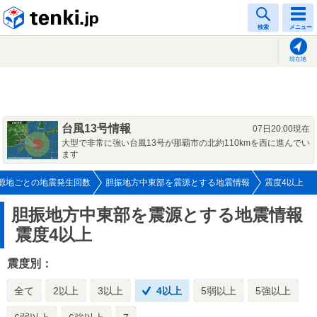
tenki.jp
検索
メニュー
現在地
台風13号情報
07日20:00現在
大型で非常に強い台風13号が那覇市の北約110kmを西に進んでい
ます
源地ごとの地震発生回数
胆振地方中東部を震源とする地震情報
震度4以上
胆振地方中東部を震源とする地震情報
震度4以上
震度別：
全て
2以上
3以上
4以上
5弱以上
5強以上