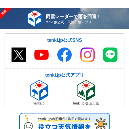
雨雲レーダーで雨を回避！
tenki.jp公式 天気予報アプリ
tenki.jp公式SNS
tenki.jp公式アプリ
tenki.jp
tenki.jp 登山天気