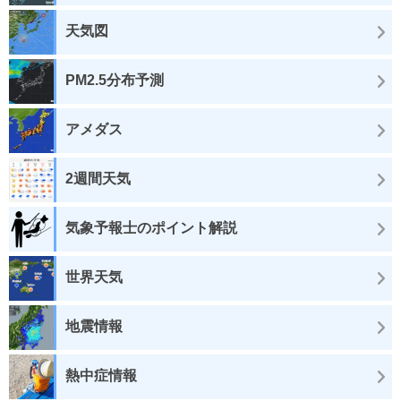
天気図
PM2.5分布予測
アメダス
2週間天気
気象予報士のポイント解説
世界天気
地震情報
熱中症情報