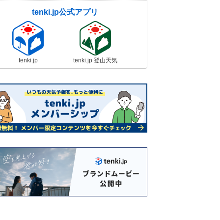
tenki.jp公式アプリ
tenki.jp
tenki.jp 登山天気