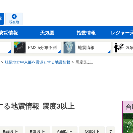
索
現在地
防災情報
天気図
指数情報
レジャー
PM2.5分布予測
地震情報
気
胆振地方中東部を震源とする地震情報
震度3以上
する地震情報
震度3以上
台
5弱以上
5強以上
6弱以上
6強以上
7