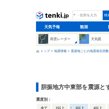
tenki.jp
検
天気予報
観測
雨雲レーダー
天気図
トップ
地震情報
震源地ごとの地震発生回数
胆振地方中東部を震源と
震度別：
全て
2以上
3以上
4以上