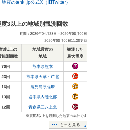
地震のtenki.jp公式X（旧Twitter）
震度3以上の地域別観測回数
期間：2026年04月28日～2026年08月06日
2026年08月06日11:30更新
度3以上の
地域震度の
観測した
震観測回数
地域
最大震度
70
回
熊本県熊本
23
回
熊本県天草・芦北
16
回
鹿児島県薩摩
13
回
岩手県内陸北部
12
回
青森県三八上北
※震度3以上を観測した地震の集計です
もっと見る