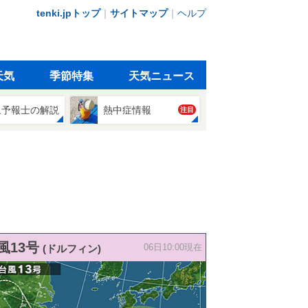
tenki.jpトップ
｜
サイトマップ
｜
ヘルプ
天気
季節特集
天気ニュース
象予報士の解説
熱中症情報
注目
風13号
(ドルフィン)
06日10:00現在