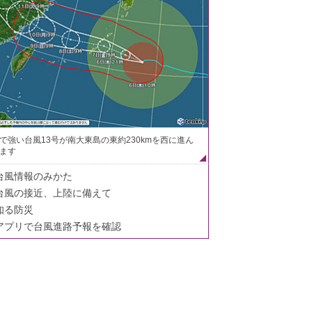
で強い台風13号が南大東島の東約230kmを西に進ん
ます
台風情報のみかた
台風の接近、上陸に備えて
知る防災
アプリで台風進路予報を確認