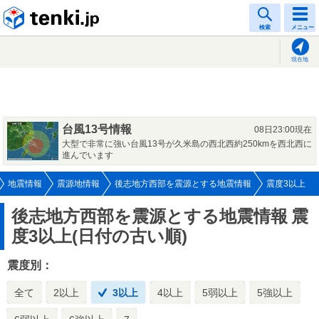
tenki.jp
検索
メニュー
現在地
台風13号情報
08日23:00現在
大型で非常に強い台風13号が久米島の西北西約250kmを西北西に
進んでいます
地震情報
震源地情報
後志地方西部を震源とする地震情報
震度3以上
後志地方西部を震源とする地震情報
震
度3以上(日付の古い順)
震度別：
全て
2以上
3以上
4以上
5弱以上
5強以上