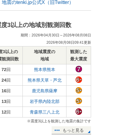
地震のtenki.jp公式X（旧Twitter）
震度3以上の地域別観測回数
期間：2026年04月30日～2026年08月08日
2026年08月08日09:41更新
度3以上の
地域震度の
観測した
震観測回数
地域
最大震度
72
回
熊本県熊本
24
回
熊本県天草・芦北
16
回
鹿児島県薩摩
13
回
岩手県内陸北部
12
回
青森県三八上北
※震度3以上を観測した地震の集計です
もっと見る