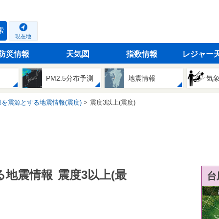
索
現在地
防災情報
天気図
指数情報
レジャー
PM2.5分布予測
地震情報
気
を震源とする地震情報(震度)
震度3以上(震度)
る地震情報
震度3以上(最
台