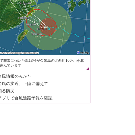
で非常に強い台風13号が久米島の北西約100kmを北
進んでいます
台風情報のみかた
台風の接近、上陸に備えて
知る防災
アプリで台風進路予報を確認