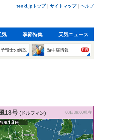
tenki.jpトップ
｜
サイトマップ
｜
ヘルプ
天気
季節特集
天気ニュース
象予報士の解説
熱中症情報
注目
風13号
(ドルフィン)
08日09:00現在