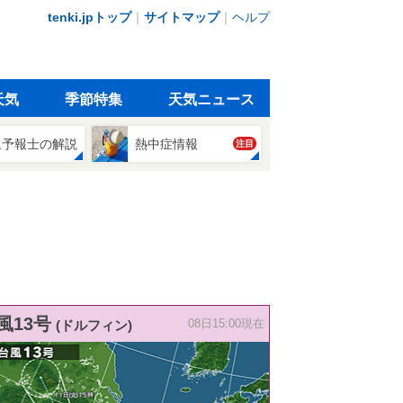
tenki.jpトップ
｜
サイトマップ
｜
ヘルプ
天気
季節特集
天気ニュース
象予報士の解説
熱中症情報
注目
風13号
(ドルフィン)
08日15:00現在