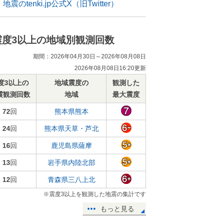
地震のtenki.jp公式X（旧Twitter）
震度3以上の地域別観測回数
期間：2026年04月30日～2026年08月08日
2026年08月08日16:20更新
度3以上の
地域震度の
観測した
震観測回数
地域
最大震度
72
回
熊本県熊本
24
回
熊本県天草・芦北
16
回
鹿児島県薩摩
13
回
岩手県内陸北部
12
回
青森県三八上北
※震度3以上を観測した地震の集計です
もっと見る