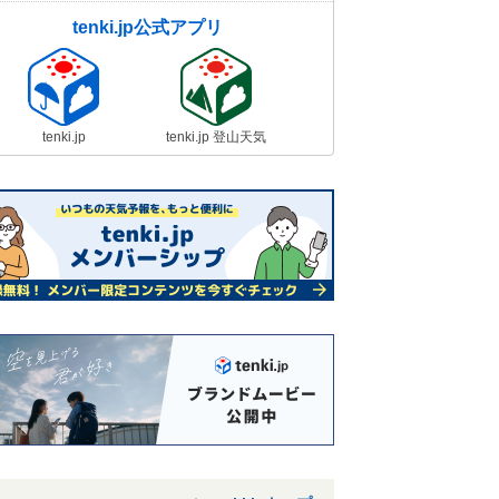
tenki.jp公式アプリ
tenki.jp
tenki.jp 登山天気