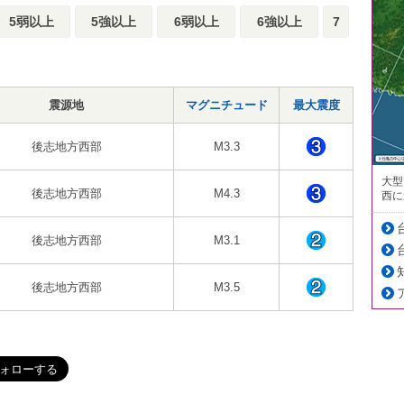
5弱以上
5強以上
6弱以上
6強以上
7
震源地
マグニチュード
最大震度
後志地方西部
M3.3
大型
後志地方西部
M4.3
西に
後志地方西部
M3.1
後志地方西部
M3.5