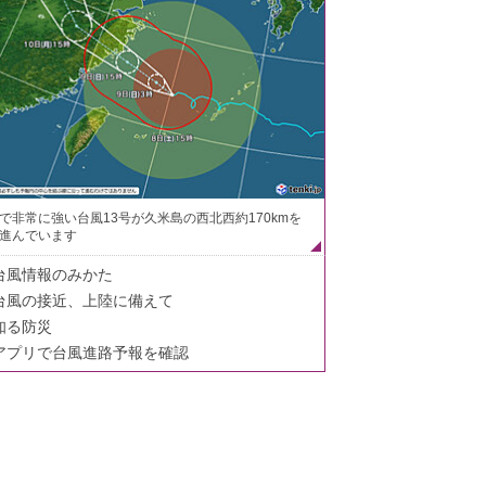
で非常に強い台風13号が久米島の西北西約170kmを
進んでいます
台風情報のみかた
台風の接近、上陸に備えて
知る防災
アプリで台風進路予報を確認