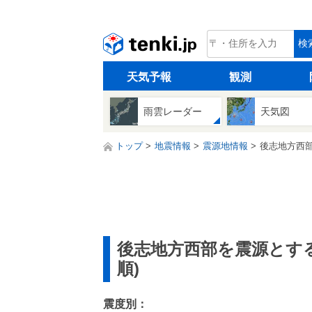
tenki.jp
検
天気予報
観測
雨雲レーダー
天気図
トップ
地震情報
震源地情報
後志地方西
後志地方西部を震源とす
順)
震度別：