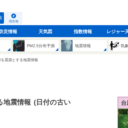
索
現在地
防災情報
天気図
指数情報
レジャー
PM2.5分布予測
地震情報
気
部を震源とする地震情報
る地震情報
(日付の古い
台